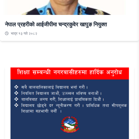
नेपाल प्रहरीको आईजीपीमा चन्द्रकुवेर खापुङ नियुक्त
भाद्र १३ गते २०८२