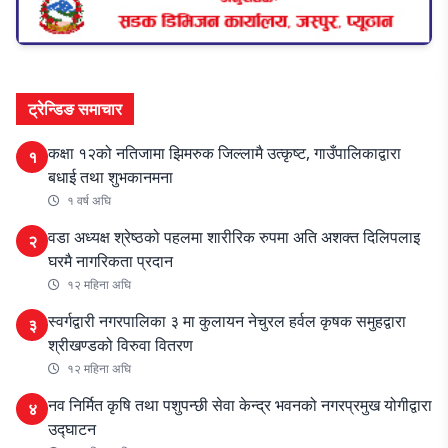
ट्रेन्डिङ समाचार
कक्षा १२को नतिजामा झिमरुक जिल्लामै उत्कृष्ट, गाउँपालिकाद्वारा
१
बधाई तथा शुभकानमना
१ वर्ष अघि
वडा अध्यक्ष श्रेष्ठको पहलमा शारीरिक रुपमा अति अशक्त दिलिपलाइ
२
घरमै नागरिकता प्रदान
१२ महिना अघि
स्वर्गद्वारी नगरपालिका ३ मा कुलायन नेचुरल हर्वल कृषक समुहद्वारा
३
श्रीखण्डको विरुवा वितरण
१२ महिना अघि
नव निर्मित कृषि तथा पशुपन्छी सेवा केन्द्र भवनको नगरप्रमुख योगीद्वारा
४
उद्घाटन