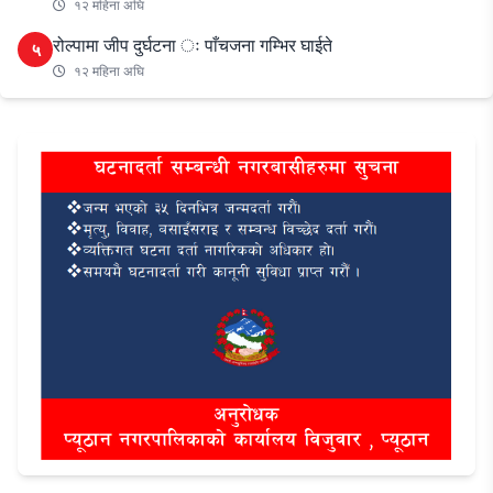
१२ महिना अघि
रोल्पामा जीप दुर्घटना ः पाँचजना गम्भिर घाईते
५
१२ महिना अघि