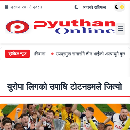
श्रावण २४ गते २०८३
आजको राशिफल
लाई ५०० जरिबाना
उपप्रमुख रानासँगै तीन भाईको अल्पायुमै दुखद निधन
ओ
ब्रेकिङ न्यूज
युरोपा लिगको उपाधि टोटनहमले जित्यो