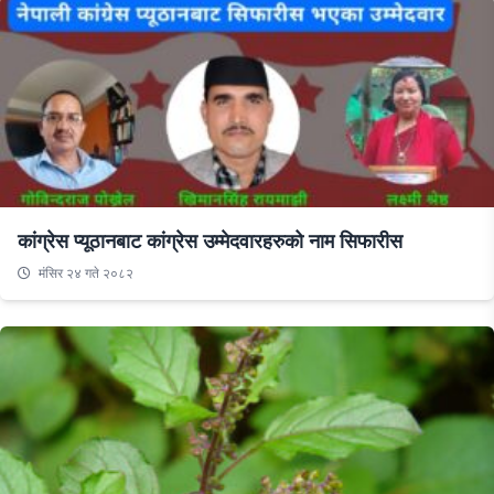
कांग्रेस प्यूठानबाट कांग्रेस उम्मेदवारहरुको नाम सिफारीस
मंसिर २४ गते २०८२