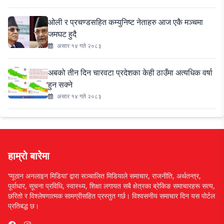
ओली र प्रचण्डसहित कम्युनिष्ट नेताहरु आज एकै मञ्चमा
जमघट हुदै
असार १४ गते २०८३
अबको तीन दिन चारवटा प्रदेशका केही ठाउँमा अत्यधिक वर्षा
हुन सक्ने
असार १४ गते २०८३
हाम्रो बारेमा
‘प्यूठान अनलाइन मिडिया’ द्वारा सञ्चालित मिडियाले समाचार, राजनीति, अर्थतन्त्र,
पूर्वाधार, सूचना प्रविधि, स्वास्थ्य, शिक्षा लगायत सबै क्षेत्रका ब्रेकिङ समाचारहरू सत्य,
छरितो र विश्लेषणात्मक सामग्रीसहित प्रस्तुत गर्छ। विश्वसनीय समाचार दिन यस पोर्टल
प्रतिबद्ध छ।