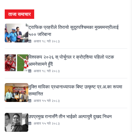
ताजा समाचार
ट्राफिक प्रहरीले तिरायो सुदूरपश्चिमका मुख्यमन्त्रीलाई
५०० जरिबाना
असार १८ गते २०८३
विश्वकप २०२६ स् पोर्चुगल र क्रोएशिया पहिलो पटक
आमनेसामने हुँदै
असार १८ गते २०८३
मुक्ति माविका प्रधानाध्यापक बिष्ट उत्कृष्ट प्र.अ.का रूपमा
सम्मानित
असार १५ गते २०८३
उपप्रमुख रानासँगै तीन भाईको अल्पायुमै दुखद निधन
असार १५ गते २०८३