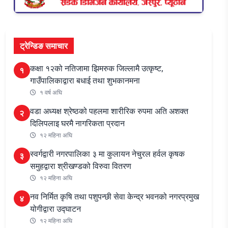
ट्रेन्डिङ समाचार
कक्षा १२को नतिजामा झिमरुक जिल्लामै उत्कृष्ट,
१
गाउँपालिकाद्वारा बधाई तथा शुभकानमना
१ वर्ष अघि
वडा अध्यक्ष श्रेष्ठको पहलमा शारीरिक रुपमा अति अशक्त
२
दिलिपलाइ घरमै नागरिकता प्रदान
१२ महिना अघि
स्वर्गद्वारी नगरपालिका ३ मा कुलायन नेचुरल हर्वल कृषक
३
समुहद्वारा श्रीखण्डको विरुवा वितरण
१२ महिना अघि
नव निर्मित कृषि तथा पशुपन्छी सेवा केन्द्र भवनको नगरप्रमुख
४
योगीद्वारा उद्घाटन
१२ महिना अघि