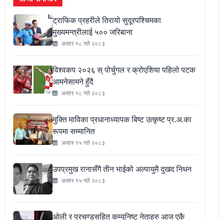
ट्राफिक प्रहरीले तिरायो सुदूरपश्चिमका
मुख्यमन्त्रीलाई ५०० जरिबाना
असार १८ गते २०८३
विश्वकप २०२६ स् पोर्चुगल र क्रोएशिया पहिलो पटक
आमनेसामने हुँदै
असार १८ गते २०८३
मुक्ति माविका प्रधानाध्यापक बिष्ट उत्कृष्ट प्र.अ.का
रूपमा सम्मानित
असार १५ गते २०८३
उपप्रमुख रानासँगै तीन भाईको अल्पायुमै दुखद निधन
असार १५ गते २०८३
ओली र प्रचण्डसहित कम्युनिष्ट नेताहरु आज एकै