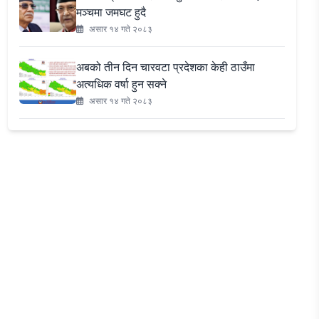
मञ्चमा जमघट हुदै
असार १४ गते २०८३
अबको तीन दिन चारवटा प्रदेशका केही ठाउँमा
अत्यधिक वर्षा हुन सक्ने
असार १४ गते २०८३