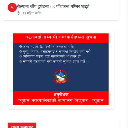
रोल्पामा जीप दुर्घटना ः पाँचजना गम्भिर घाईते
५
१२ महिना अघि
ताजा समाचार