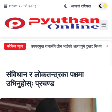
श्रावण २४ गते २०८३
आजको राशिफल
उपप्रमुख रानासँगै तीन भाईको अल्पायुमै दुखद निधन
ओली र प्रचण्डसहित
ब्रेकिङ न्यूज
संविधान र लोकतन्त्रका पक्षमा
उभिनुहोस्ः प्रचण्ड