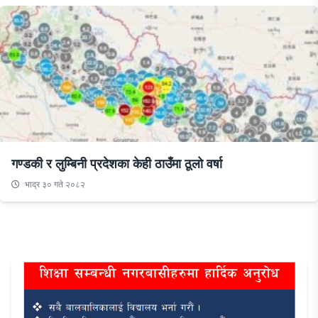
गण्डकी र लुम्बिनी प्रदेशका केही ठाउँमा ठूलो वर्षा
भाद्र ३० गते २०८२