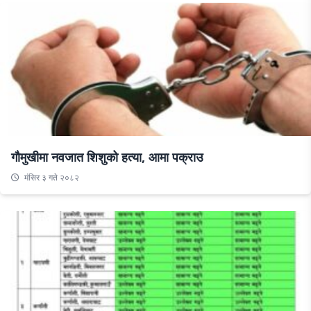
गौमुखीमा नवजात शिशुको हत्या, आमा पक्राउ
मंसिर ३ गते २०८२