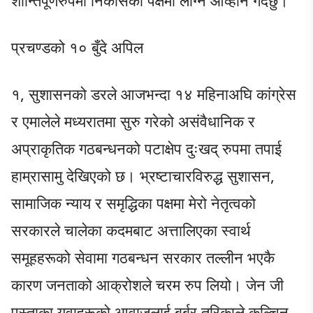
शान्तिपूर्णरुपमा निकासका पक्षमा लाग्न आव्हान गर्दछु।”
प्रचण्डको १० बुँदे अपिल
१, सुशासनको डरले आजभन्दा १४ महिनाअघि कांग्रेस
र एमालेले मध्यरातमा सुरु गरेको असंवैधानिक र
अप्राकृतिक गठबन्धनको पटाक्षेप दुःखद् रुपमा तपाई
हाम्रासामु देखिएको छ। भ्रष्टाचारविरुद्ध सुशासन,
सामाजिक न्याय र समृद्धिका पक्षमा मेरो नेतृत्वको
सरकारले चालेका कदमबाट अत्तालिएका स्वार्थ
समूहहरूको सेवामा गठबन्धन सरकार तल्लीन भएकै
कारण जनताको आक्रोशले चरम रुप लियो। जेन जी
पुस्ताका युवाहरूको आवाजलाई बर्बर तरिकाले कुल्चिन