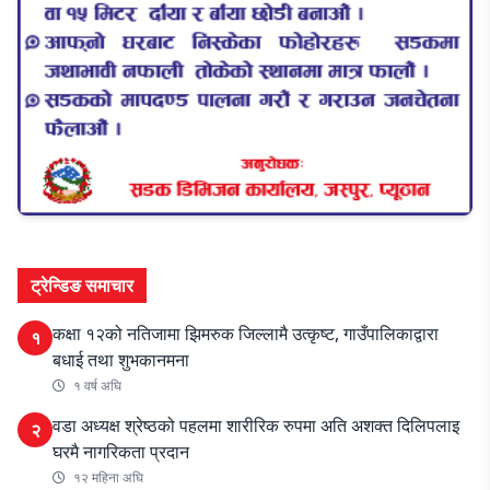
ट्रेन्डिङ समाचार
कक्षा १२को नतिजामा झिमरुक जिल्लामै उत्कृष्ट, गाउँपालिकाद्वारा
१
बधाई तथा शुभकानमना
१ वर्ष अघि
वडा अध्यक्ष श्रेष्ठको पहलमा शारीरिक रुपमा अति अशक्त दिलिपलाइ
२
घरमै नागरिकता प्रदान
१२ महिना अघि