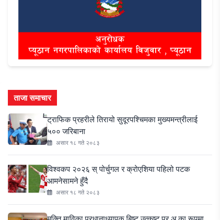
ताजा समाचार
ट्राफिक प्रहरीले तिरायो सुदूरपश्चिमका मुख्यमन्त्रीलाई
५०० जरिबाना
असार १८ गते २०८३
विश्वकप २०२६ स् पोर्चुगल र क्रोएशिया पहिलो पटक
आमनेसामने हुँदै
असार १८ गते २०८३
मुक्ति माविका प्रधानाध्यापक बिष्ट उत्कृष्ट प्र.अ.का रूपमा