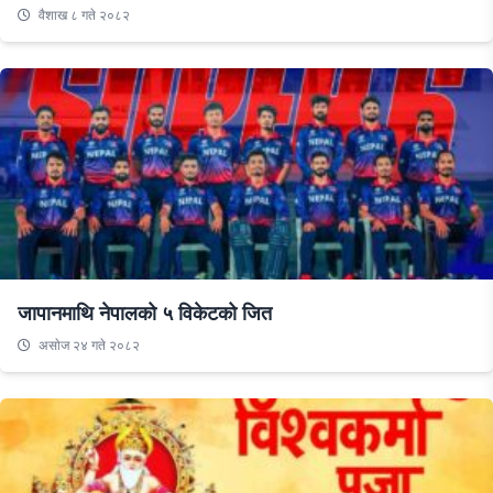
वैशाख ८ गते २०८२
जापानमाथि नेपालको ५ विकेटको जित
असाेज २४ गते २०८२