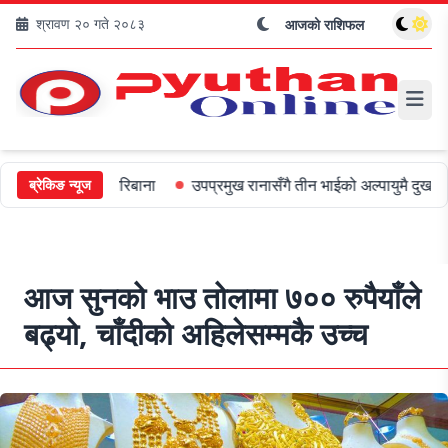
श्रावण २० गते २०८३
आजको राशिफल
लाई ५०० जरिबाना
उपप्रमुख रानासँगै तीन भाईको अल्पायुमै दुखद निधन
ओ
ब्रेकिङ न्यूज
आज सुनको भाउ तोलामा ७०० रुपैयाँले
बढ्यो, चाँदीको अहिलेसम्मकै उच्च