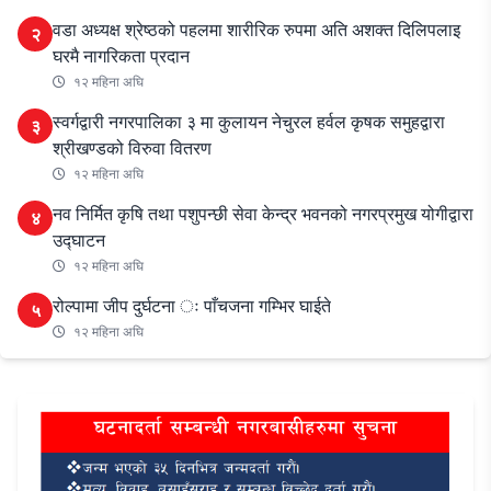
वडा अध्यक्ष श्रेष्ठको पहलमा शारीरिक रुपमा अति अशक्त दिलिपलाइ
२
घरमै नागरिकता प्रदान
१२ महिना अघि
स्वर्गद्वारी नगरपालिका ३ मा कुलायन नेचुरल हर्वल कृषक समुहद्वारा
३
श्रीखण्डको विरुवा वितरण
१२ महिना अघि
नव निर्मित कृषि तथा पशुपन्छी सेवा केन्द्र भवनको नगरप्रमुख योगीद्वारा
४
उद्घाटन
१२ महिना अघि
रोल्पामा जीप दुर्घटना ः पाँचजना गम्भिर घाईते
५
१२ महिना अघि