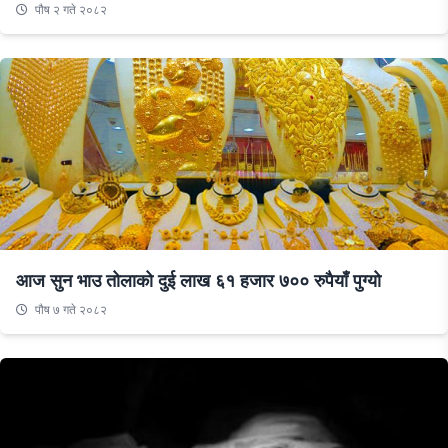
पौष २ गते २०८२
आज सुन भाउ तोलाको दुई लाख ६१ हजार ७०० रुपैयाँ पुग्यो
पौष ७ गते २०८२