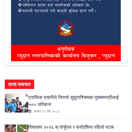
ताजा समाचार
ट्राफिक प्रहरीले तिरायो सुदूरपश्चिमका मुख्यमन्त्रीलाई
५०० जरिबाना
असार १८ गते २०८३
विश्वकप २०२६ स् पोर्चुगल र क्रोएशिया पहिलो पटक