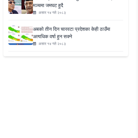
मञ्चमा जमघट हुदै
असार १४ गते २०८३
अबको तीन दिन चारवटा प्रदेशका केही ठाउँमा
अत्यधिक वर्षा हुन सक्ने
असार १४ गते २०८३