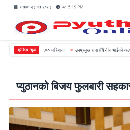
श्रावण २३ गते २०८३
4:15:21 PM
मन्त्रीलाई ५०० जरिबाना
उपप्रमुख रानासँगै तीन भाईको अल्पायुमै दुखद निधन
ब्रेकिङ न्यूज
प्युठानको बिजय फुलबारी सहकारील