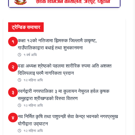
ट्रेन्डिङ समाचार
कक्षा १२को नतिजामा झिमरुक जिल्लामै उत्कृष्ट,
१
गाउँपालिकाद्वारा बधाई तथा शुभकानमना
१ वर्ष अघि
वडा अध्यक्ष श्रेष्ठको पहलमा शारीरिक रुपमा अति अशक्त
२
दिलिपलाइ घरमै नागरिकता प्रदान
१२ महिना अघि
स्वर्गद्वारी नगरपालिका ३ मा कुलायन नेचुरल हर्वल कृषक
३
समुहद्वारा श्रीखण्डको विरुवा वितरण
१२ महिना अघि
नव निर्मित कृषि तथा पशुपन्छी सेवा केन्द्र भवनको नगरप्रमुख
४
योगीद्वारा उद्घाटन
१२ महिना अघि