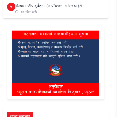
रोल्पामा जीप दुर्घटना ः पाँचजना गम्भिर घाईते
५
१२ महिना अघि
ताजा समाचार