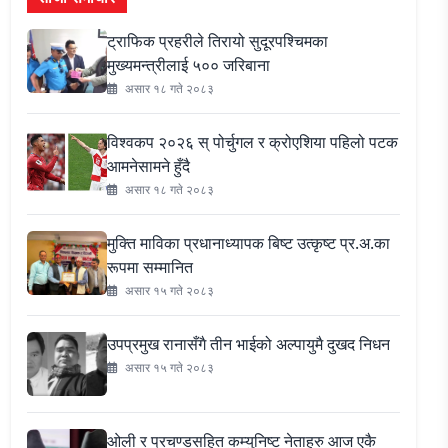
ट्राफिक प्रहरीले तिरायो सुदूरपश्चिमका
मुख्यमन्त्रीलाई ५०० जरिबाना
असार १८ गते २०८३
विश्वकप २०२६ स् पोर्चुगल र क्रोएशिया पहिलो पटक
आमनेसामने हुँदै
असार १८ गते २०८३
मुक्ति माविका प्रधानाध्यापक बिष्ट उत्कृष्ट प्र.अ.का
रूपमा सम्मानित
असार १५ गते २०८३
उपप्रमुख रानासँगै तीन भाईको अल्पायुमै दुखद निधन
असार १५ गते २०८३
ओली र प्रचण्डसहित कम्युनिष्ट नेताहरु आज एकै