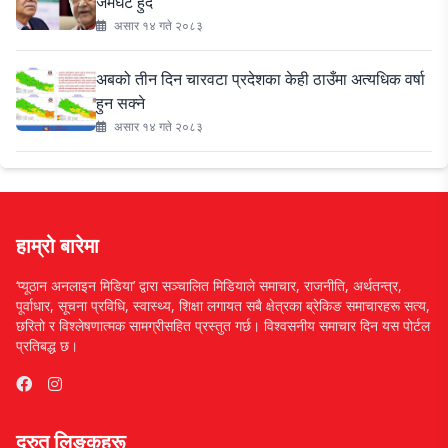
जमघट हुदै
असार १४ गते २०८३
अबको तीन दिन चारवटा प्रदेशका केही ठाउँमा अत्यधिक वर्षा
हुन सक्ने
असार १४ गते २०८३
हाम्रो बारेमा
‘प्यूठान अनलाइन मिडिया’ द्वारा सञ्चालित मिडियाले समाचार, राजनीति, अर्थतन्त्र,
पूर्वाधार, सूचना प्रविधि, स्वास्थ्य, शिक्षा लगायत सबै क्षेत्रका ब्रेकिङ समाचारहरू सत्य,
छरितो र विश्लेषणात्मक सामग्रीसहित प्रस्तुत गर्छ। विश्वसनीय समाचार दिन यस पोर्टल
प्रतिबद्ध छ।
द्रुत लिङ्कहरू