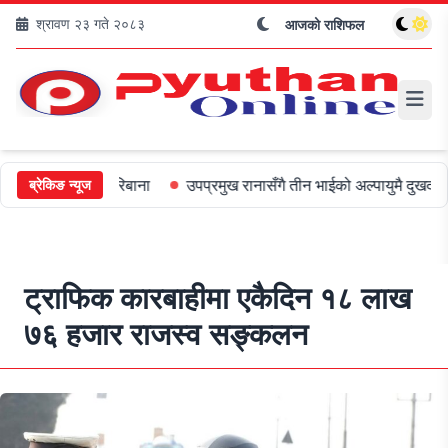
श्रावण २३ गते २०८३
आजको राशिफल
ई ५०० जरिबाना
उपप्रमुख रानासँगै तीन भाईको अल्पायुमै दुखद निधन
ओली
ब्रेकिङ न्यूज
ट्राफिक कारबाहीमा एकैदिन १८ लाख
७६ हजार राजस्व सङ्कलन