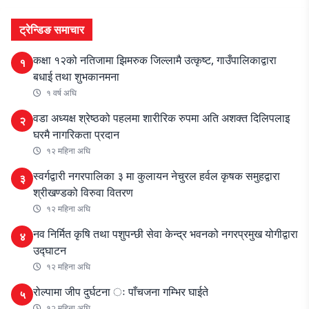
ट्रेन्डिङ समाचार
कक्षा १२को नतिजामा झिमरुक जिल्लामै उत्कृष्ट, गाउँपालिकाद्वारा
१
बधाई तथा शुभकानमना
१ वर्ष अघि
वडा अध्यक्ष श्रेष्ठको पहलमा शारीरिक रुपमा अति अशक्त दिलिपलाइ
२
घरमै नागरिकता प्रदान
१२ महिना अघि
स्वर्गद्वारी नगरपालिका ३ मा कुलायन नेचुरल हर्वल कृषक समुहद्वारा
३
श्रीखण्डको विरुवा वितरण
१२ महिना अघि
नव निर्मित कृषि तथा पशुपन्छी सेवा केन्द्र भवनको नगरप्रमुख योगीद्वारा
४
उद्घाटन
१२ महिना अघि
रोल्पामा जीप दुर्घटना ः पाँचजना गम्भिर घाईते
५
१२ महिना अघि