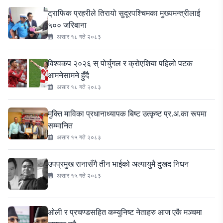
ट्राफिक प्रहरीले तिरायो सुदूरपश्चिमका मुख्यमन्त्रीलाई
५०० जरिबाना
असार १८ गते २०८३
विश्वकप २०२६ स् पोर्चुगल र क्रोएशिया पहिलो पटक
आमनेसामने हुँदै
असार १८ गते २०८३
मुक्ति माविका प्रधानाध्यापक बिष्ट उत्कृष्ट प्र.अ.का रूपमा
सम्मानित
असार १५ गते २०८३
उपप्रमुख रानासँगै तीन भाईको अल्पायुमै दुखद निधन
असार १५ गते २०८३
ओली र प्रचण्डसहित कम्युनिष्ट नेताहरु आज एकै मञ्चमा