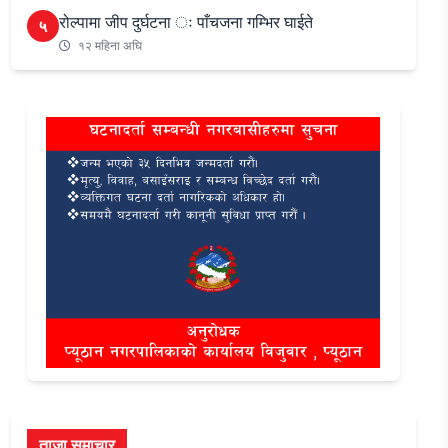
रोल्पामा जीप दुर्घटना ः पाँचजना गम्भिर घाईते
५
१२ महिना अघि
ताजा समाचार