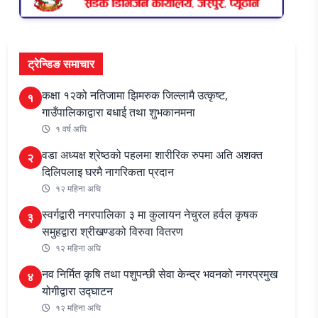
ट्रेन्डिङ समाचार
कक्षा १२को नतिजामा झिमरुक जिल्लामै उत्कृष्ट,
१
गाउँपालिकाद्वारा बधाई तथा शुभकानमना
१ वर्ष अघि
वडा अध्यक्ष श्रेष्ठको पहलमा शारीरिक रुपमा अति अशक्त
२
दिलिपलाइ घरमै नागरिकता प्रदान
१२ महिना अघि
स्वर्गद्वारी नगरपालिका ३ मा कुलायन नेचुरल हर्वल कृषक
३
समुहद्वारा श्रीखण्डको विरुवा वितरण
१२ महिना अघि
नव निर्मित कृषि तथा पशुपन्छी सेवा केन्द्र भवनको नगरप्रमुख
४
योगीद्वारा उद्घाटन
१२ महिना अघि