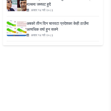
मञ्चमा जमघट हुदै
असार १४ गते २०८३
अबको तीन दिन चारवटा प्रदेशका केही ठाउँमा
अत्यधिक वर्षा हुन सक्ने
असार १४ गते २०८३