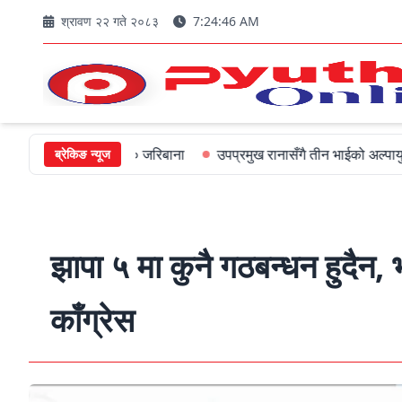
श्रावण २२ गते २०८३
7:24:47 AM
्रीलाई ५०० जरिबाना
उपप्रमुख रानासँगै तीन भाईको अल्पायुमै दुखद निधन
ब्रेकिङ न्यूज
झापा ५ मा कुनै गठबन्धन हुदैन, 
काँग्रेस