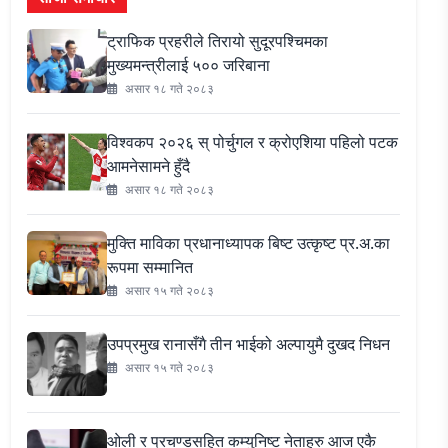
ट्राफिक प्रहरीले तिरायो सुदूरपश्चिमका
मुख्यमन्त्रीलाई ५०० जरिबाना
असार १८ गते २०८३
विश्वकप २०२६ स् पोर्चुगल र क्रोएशिया पहिलो पटक
आमनेसामने हुँदै
असार १८ गते २०८३
मुक्ति माविका प्रधानाध्यापक बिष्ट उत्कृष्ट प्र.अ.का
रूपमा सम्मानित
असार १५ गते २०८३
उपप्रमुख रानासँगै तीन भाईको अल्पायुमै दुखद निधन
असार १५ गते २०८३
ओली र प्रचण्डसहित कम्युनिष्ट नेताहरु आज एकै