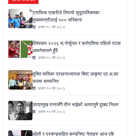
ट्राफिक प्रहरीले तिरायो सुदूरपश्चिमका
मुख्यमन्त्रीलाई ५०० जरिबाना
असार १८ गते २०८३
विश्वकप २०२६ स् पोर्चुगल र क्रोएशिया पहिलो पटक
आमनेसामने हुँदै
असार १८ गते २०८३
मुक्ति माविका प्रधानाध्यापक बिष्ट उत्कृष्ट प्र.अ.का
रूपमा सम्मानित
असार १५ गते २०८३
उपप्रमुख रानासँगै तीन भाईको अल्पायुमै दुखद निधन
असार १५ गते २०८३
ओली र प्रचण्डसहित कम्युनिष्ट नेताहरु आज एकै