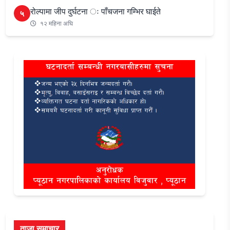
रोल्पामा जीप दुर्घटना ः पाँचजना गम्भिर घाईते
५
१२ महिना अघि
ताजा समाचार