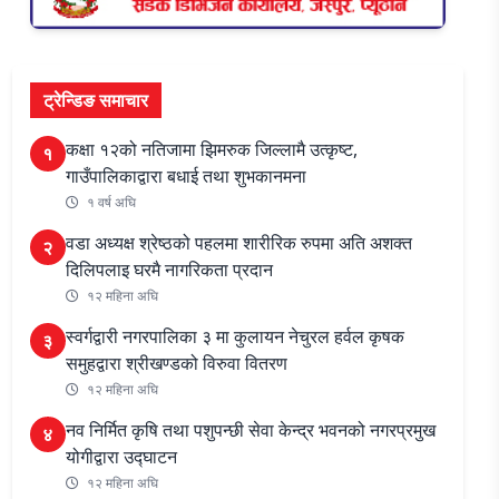
ट्रेन्डिङ समाचार
कक्षा १२को नतिजामा झिमरुक जिल्लामै उत्कृष्ट,
१
गाउँपालिकाद्वारा बधाई तथा शुभकानमना
१ वर्ष अघि
वडा अध्यक्ष श्रेष्ठको पहलमा शारीरिक रुपमा अति अशक्त
२
दिलिपलाइ घरमै नागरिकता प्रदान
१२ महिना अघि
स्वर्गद्वारी नगरपालिका ३ मा कुलायन नेचुरल हर्वल कृषक
३
समुहद्वारा श्रीखण्डको विरुवा वितरण
१२ महिना अघि
नव निर्मित कृषि तथा पशुपन्छी सेवा केन्द्र भवनको नगरप्रमुख
४
योगीद्वारा उद्घाटन
१२ महिना अघि