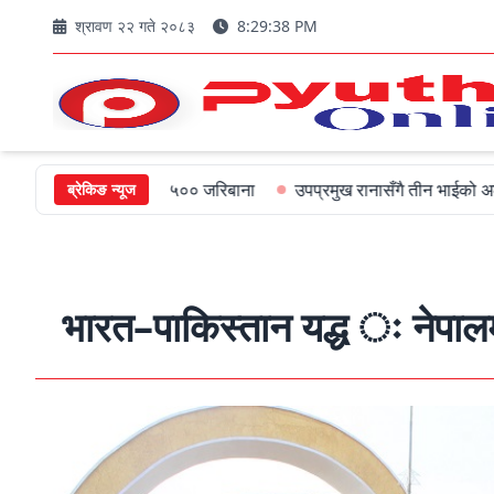
श्रावण २२ गते २०८३
8:29:39 PM
मन्त्रीलाई ५०० जरिबाना
उपप्रमुख रानासँगै तीन भाईको अल्पायुमै दुखद निध
ब्रेकिङ न्यूज
भारत–पाकिस्तान यद्ध ः नेपालम