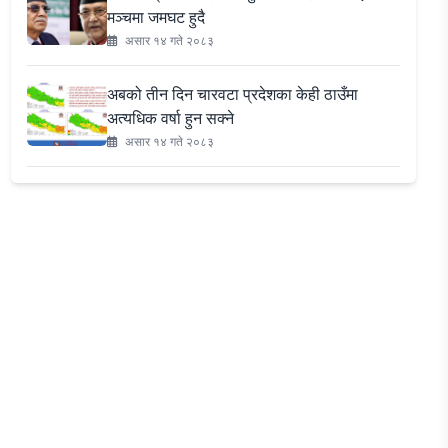
मञ्चमा जमघट हुदै
असार १४ गते २०८३
अबको तीन दिन चारवटा प्रदेशका केही ठाउँमा
अत्यधिक वर्षा हुन सक्ने
असार १४ गते २०८३