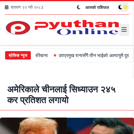
श्रावण २२ गते २०८३
आजको राशिफल
लाई ५०० जरिबाना
उपप्रमुख रानासँगै तीन भाईको अल्पायुमै दुखद निधन
ओ
ब्रेकिङ न्यूज
अमेरिकाले चीनलाई सिध्याउन २४५
कर प्रतिशत लगायो