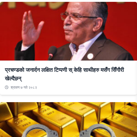
प्रचण्डको जनार्दन लक्षित टिप्पणी स् केहि साथीहरु मसँग सिँगौरी
खेल्दैछन्
श्रावण ७ गते २०८२