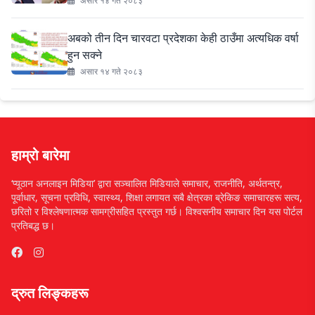
असार १४ गते २०८३
अबको तीन दिन चारवटा प्रदेशका केही ठाउँमा अत्यधिक वर्षा
हुन सक्ने
असार १४ गते २०८३
हाम्रो बारेमा
‘प्यूठान अनलाइन मिडिया’ द्वारा सञ्चालित मिडियाले समाचार, राजनीति, अर्थतन्त्र,
पूर्वाधार, सूचना प्रविधि, स्वास्थ्य, शिक्षा लगायत सबै क्षेत्रका ब्रेकिङ समाचारहरू सत्य,
छरितो र विश्लेषणात्मक सामग्रीसहित प्रस्तुत गर्छ। विश्वसनीय समाचार दिन यस पोर्टल
प्रतिबद्ध छ।
द्रुत लिङ्कहरू