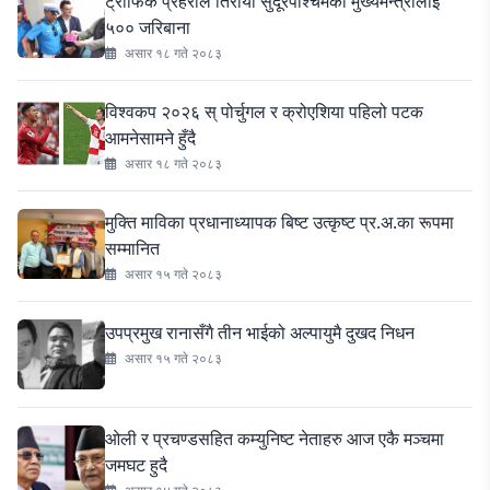
ट्राफिक प्रहरीले तिरायो सुदूरपश्चिमका मुख्यमन्त्रीलाई
५०० जरिबाना
असार १८ गते २०८३
विश्वकप २०२६ स् पोर्चुगल र क्रोएशिया पहिलो पटक
आमनेसामने हुँदै
असार १८ गते २०८३
मुक्ति माविका प्रधानाध्यापक बिष्ट उत्कृष्ट प्र.अ.का रूपमा
सम्मानित
असार १५ गते २०८३
उपप्रमुख रानासँगै तीन भाईको अल्पायुमै दुखद निधन
असार १५ गते २०८३
ओली र प्रचण्डसहित कम्युनिष्ट नेताहरु आज एकै मञ्चमा
जमघट हुदै