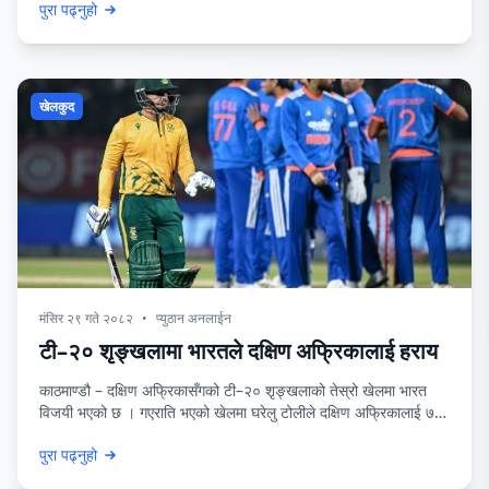
पुरा पढ्नुहो
दरबन्दी मिलानको बहानामा मनोमानी ढंगले आफूखुसी शिक्षक सरुवा गर्ने निर्णय
गरेकाले तालाबन्दी गरेको हो बाल संस्कृति माविका व्यवस्थापन समितीका अध्यक्ष
विष्णु खनाले जानकारी दिनुभयो
खेलकुद
मंसिर २९ गते २०८२
•
प्युठान अनलाईन
टी–२० शृङ्खलामा भारतले दक्षिण अफ्रिकालाई हराय
काठमाण्डौ – दक्षिण अफ्रिकासँगको टी–२० शृङ्खलाको तेस्रो खेलमा भारत
विजयी भएको छ । गएराति भएको खेलमा घरेलु टोलीले दक्षिण अफ्रिकालाई ७
विकेटले हरायो । दक्षिण अफ्रिकाले दिएको १ सय १८ रनको लक्ष्य पछ्याएको
पुरा पढ्नुहो
भारतले १५ ओभर ३ बलमा ३ विकेट गुमाएर भेटायो । त्यसअघि धर्मशालामा टस
हारेर ब्याटिङ गरेको दक्षिण अफ्रिका १ सय १७ रन