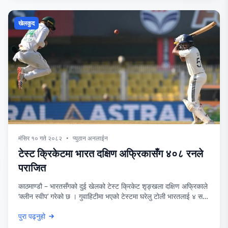
खेलकुद
मंसिर १० गते २०८२
•
प्युठान अनलाईन
टेस्ट क्रिकेटमा भारत दक्षिण अफ्रिकासँग ४०८ रनले
पराजित
काठमाण्डौ – भारतसँगको दुई खेलको टेस्ट क्रिकेट शृङ्खला दक्षिण अफ्रिकाले
‘क्लीन स्वीप’ गरेको छ । गुवाहिटीमा भएको टेस्टमा घरेलु टोली भारतलाई ४ सय
८ रनले हराउँदै दक्षिण अफ्रिकाले क्लिन स्वीप गरेको हो । टेस्ट क्रिकेटमा
पुरा पढ्नुहो
रनको हिसाबले भारतको यो अहिलेसम्मकै ठूलो हार हो । यसअघि सन् २००४ मा
नागपुरमा अस्ट्रेलियाले भारतलाई ३ सय ४२ रनले