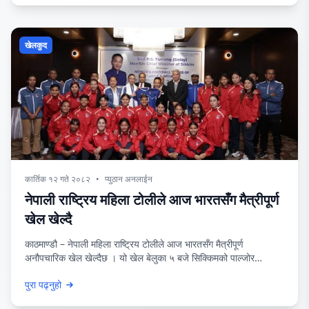
अस्ति
खेलकुद
कार्तिक १२ गते २०८२
•
प्युठान अनलाईन
नेपाली राष्ट्रिय महिला टोलीले आज भारतसँग मैत्रीपूर्ण
खेल खेल्दै
काठमाण्डौ – नेपाली महिला राष्ट्रिय टोलीले आज भारतसँग मैत्रीपूर्ण
अनौपचारिक खेल खेल्दैछ । यो खेल बेलुका ५ बजे सिक्किमको पाल्जोर
रंगशालामा हुनेछ । आजको खेलमा नेपाली राष्ट्रिय टोलीका कप्तान सावित्रा
पुरा पढ्नुहो
भण्डारीसहित प्रीति राई र गोलकिपर एन्जिला तुम्बापो सुब्बा हुने छैनन् । यसअघि
भएको त्रिदेशीय श्रृंखलाको पहिलो खेलमा इरानसँग ३ गोलले पराजित नेपाली