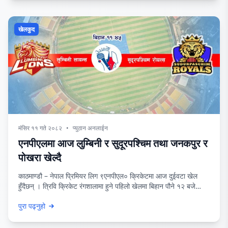
खेलकुद
मंसिर ११ गते २०८२
•
प्युठान अनलाईन
एनपीएलमा आज लुम्बिनी र सुदूरपश्चिम तथा जनकपुर र
पोखरा खेल्दै
काठमाण्डौ – नेपाल प्रिमियर लिग ९एनपीएल० क्रिकेटमा आज दुईवटा खेल
हुँदैछन् । त्रिवि क्रिकेट रंगशालामा हुने पहिलो खेलमा बिहान पौने १२ बजे
लुम्बिनी लायन्स र सुदूरपश्चिम रोयल्स खेल्दैछन् । तीनवटा खेल खेल्दा सबैमा
पुरा पढ्नुहो
जितेको सुदूरपश्चिम ६ अंक सहित तालिकाको शीर्ष स्थानमा छ । तीनमध्ये दुईमा
हार बेहोरेको लुम्बिनी तालिकाको छैटौं स्थानमा छ । एनपीएलको पहिलो