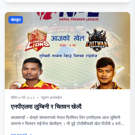
खेलकुद
मंसिर ४ गते २०८२
•
प्युठान अनलाईन
एनपीएलमा लुम्बिनी र चितवन खेल्दै
काठमाण्डौ – दोस्रो संस्करणको नेपाल प्रिमियर लिग एनपीएलमा आज लुम्बिनी
लायन्स र चितवन राईनोज खेल्दैछन् । यी दुई टोलीबीचको खेल दिउँसो ४ बजे
त्रिवि क्रिकेट मैदानमा शुरू हुनेछ । आजको खेल यो सिजनको पाँचौ खेल हो ।