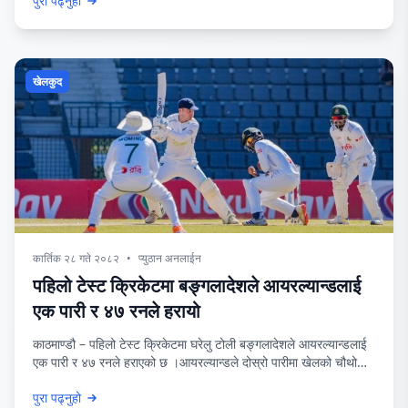
पुरा पढ्नुहो
लुम्बिनीका लागि आजको खेल यो सिजनको पहिलो खेल हुनेछ भने चितवन दोस्रो
जितको खोजीमा छ । अस्ति चितवनले
खेलकुद
कार्तिक २८ गते २०८२
•
प्युठान अनलाईन
पहिलो टेस्ट क्रिकेटमा बङ्गलादेशले आयरल्यान्डलाई
एक पारी र ४७ रनले हरायो
काठमाण्डौ – पहिलो टेस्ट क्रिकेटमा घरेलु टोली बङ्गलादेशले आयरल्यान्डलाई
एक पारी र ४७ रनले हराएको छ ।आयरल्यान्डले दोस्रो पारीमा खेलको चौथो
दिनको खाना समयपछि २ सय ५४ रन बनाउँदा अलआउट भयो ।
पुरा पढ्नुहो
आयरल्यान्डका एन्डी म्याकब्राइनले अर्धशतक बनाए । बङ्गलादेशका हसन