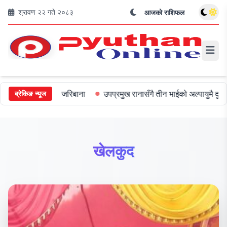
श्रावण २२ गते २०८३
आजको राशिफल
ीलाई ५०० जरिबाना
उपप्रमुख रानासँगै तीन भाईको अल्पायुमै दुखद निधन
ब्रेकिङ न्यूज
खेलकुद