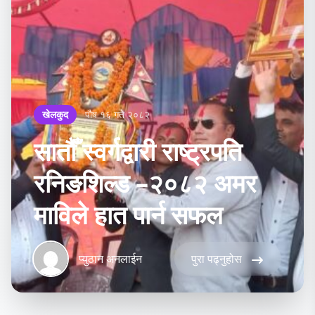
खेलकुद
पौष १६ गते २०८२
सातौँ स्वर्गद्वारी राष्ट्रपति
रनिङशिल्ड –२०८२ अमर
माविले हात पार्न सफल
प्युठान अनलाईन
पुरा पढ्नुहोस