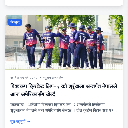
मुरादले ३ विकेट लिए । यसअघि सिलहट अन्तर्राष्ट्रिय क्रिकेट मैदानमा टस
जितेर ब्याटिङ गरेको आयरल्यान्डले
खेलकुद
कार्तिक १५ गते २०८२
•
प्युठान अनलाईन
विश्वकप क्रिकेट लिग–२ को श्रृंखला अन्तर्गत नेपालले
आज अमेरिकासँग खेल्दै
काठमाण्डौ – आईसीसी विश्वकप क्रिकेट लिग–२ अन्तर्गतको त्रिदेशीय
शृङ्खलामा नेपालले आज अमेरिकासँग खेल्दैछ । खेल दुबईमा बिहान सवा ११
बजे शुरू हुनेछ । यूएईमा नेपाल, घरेलु टोली र अमेरिकाबीच लिग–२ अन्तर्गतको
पुरा पढ्नुहो
श्रृंखला चलिरहेको छ । यो शृङ्खलाको पहिलो खेलमा गएको आइतबार नेपाल
अमेरिकासँग १ सय ६ रनको फराकिलो अन्तरले पराजित भएको थियो । त्यस्तै