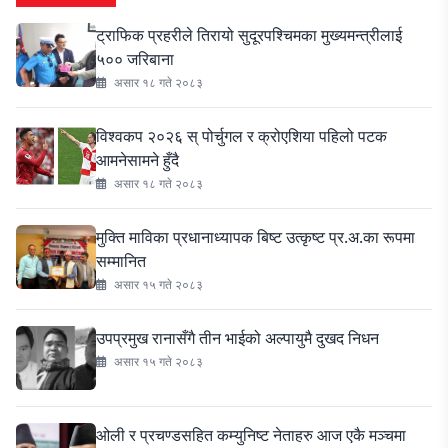
ट्राफिक प्रहरीले तिरायो सुदूरपश्चिमका मुख्यमन्त्रीलाई
५०० जरिबाना
असार १८ गते २०८३
विश्वकप २०२६ स् पोर्चुगल र क्रोएशिया पहिलो पटक
आमनेसामने हुँदै
असार १८ गते २०८३
मुक्ति माविका प्रधानाध्यापक बिष्ट उत्कृष्ट प्र.अ.का रूपमा
सम्मानित
असार १५ गते २०८३
उपप्रमुख रानासँगै तीन भाईको अल्पायुमै दुखद निधन
असार १५ गते २०८३
ओली र प्रचण्डसहित कम्युनिष्ट नेताहरु आज एकै मञ्चमा