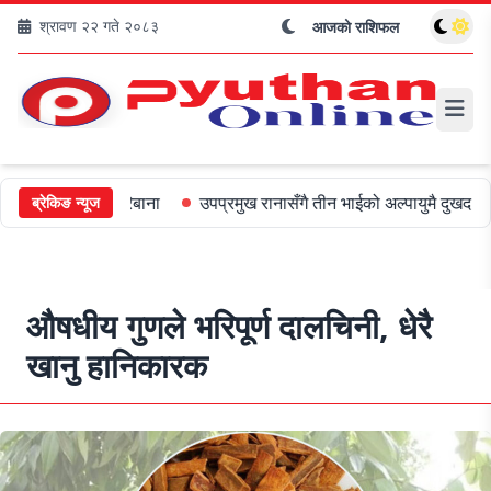
श्रावण २२ गते २०८३
आजको राशिफल
 ५०० जरिबाना
उपप्रमुख रानासँगै तीन भाईको अल्पायुमै दुखद निधन
ओली 
ब्रेकिङ न्यूज
औषधीय गुणले भरिपूर्ण दालचिनी, धेरै
खानु हानिकारक