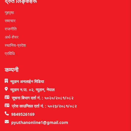
द्रुत लिङ्कहरू
गृहपृष्ठ
समाचार
राजनीति
अर्थ-शेयर
स्थानिय-प्रदेश
प्रविधि
कम्पनी
प्यूठान अनलाईन मिडिया
प्यूठान न.पा. ०२, प्यूठान, नेपाल
सूचना बिभाग दर्ता नं. : ५०२०/२०८१/०८२
प्रेस काउन्सिल दर्ता नं. : ५०२३/२०८१/०८२
9849526169
pyuthanonline1@gmail.com