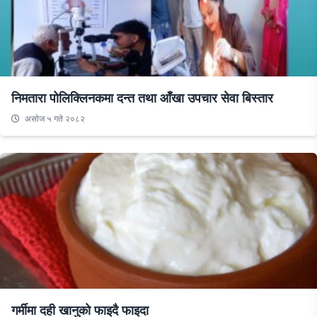
निमतारा पोलिक्लिनकमा दन्त तथा आँखा उपचार सेवा बिस्तार
असाेज ५ गते २०८२
गर्मीमा दही खानुको फाइदै फाइदा