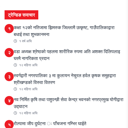
ट्रेन्डिङ समाचार
कक्षा १२को नतिजामा झिमरुक जिल्लामै उत्कृष्ट, गाउँपालिकाद्वारा
१
बधाई तथा शुभकानमना
१ वर्ष अघि
वडा अध्यक्ष श्रेष्ठको पहलमा शारीरिक रुपमा अति अशक्त दिलिपलाइ
२
घरमै नागरिकता प्रदान
१२ महिना अघि
स्वर्गद्वारी नगरपालिका ३ मा कुलायन नेचुरल हर्वल कृषक समुहद्वारा
३
श्रीखण्डको विरुवा वितरण
१२ महिना अघि
नव निर्मित कृषि तथा पशुपन्छी सेवा केन्द्र भवनको नगरप्रमुख योगीद्वारा
४
उद्घाटन
१२ महिना अघि
रोल्पामा जीप दुर्घटना ः पाँचजना गम्भिर घाईते
५