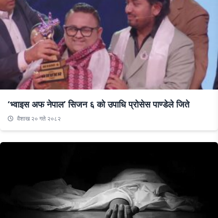
‘भ्वाइस अफ नेपाल’ सिजन ६ को उपाधि प्रोसेस पाण्डेले जिते
वैशाख २० गते २०८२