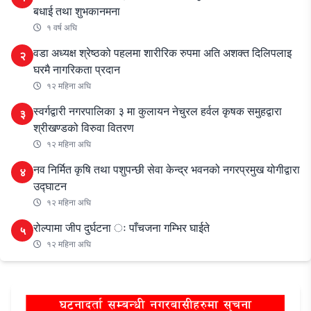
बधाई तथा शुभकानमना
१ वर्ष अघि
वडा अध्यक्ष श्रेष्ठको पहलमा शारीरिक रुपमा अति अशक्त दिलिपलाइ
२
घरमै नागरिकता प्रदान
१२ महिना अघि
स्वर्गद्वारी नगरपालिका ३ मा कुलायन नेचुरल हर्वल कृषक समुहद्वारा
३
श्रीखण्डको विरुवा वितरण
१२ महिना अघि
नव निर्मित कृषि तथा पशुपन्छी सेवा केन्द्र भवनको नगरप्रमुख योगीद्वारा
४
उद्घाटन
१२ महिना अघि
रोल्पामा जीप दुर्घटना ः पाँचजना गम्भिर घाईते
५
१२ महिना अघि