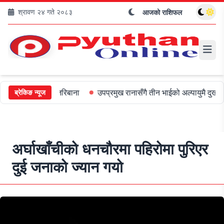
श्रावण २४ गते २०८३
आजको राशिफल
लाई ५०० जरिबाना
उपप्रमुख रानासँगै तीन भाईको अल्पायुमै दुखद निधन
ब्रेकिङ न्यूज
अर्घाखाँचीको धनचौरमा पहिरोमा पुरिएर
दुई जनाको ज्यान गयो