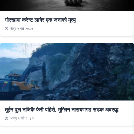
गोरखामा करेन्ट लागेर एक जनाको मृत्यु
चैत्र ९ गते २०८१
तुईन पुल नजिकै फेरी पहिरो, मुग्लिन नारायणगढ सडक अवरुद्ध
भाद्र १ गते २०८२