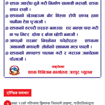
ट्रेन्डिङ समाचार
कक्षा १२को नतिजामा झिमरुक जिल्लामै उत्कृष्ट, गाउँपालिकाद्वारा
१