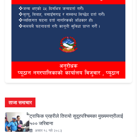
ताजा समाचार
ट्राफिक प्रहरीले तिरायो सुदूरपश्चिमका मुख्यमन्त्रीलाई
५०० जरिबाना
असार १८ गते २०८३