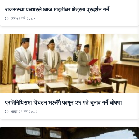
राजसंस्था पक्षधरले आज माइतीघर क्षेत्रमा प्रदर्शन गर्ने
जेठ १६ गते २०८२
प्रतिनिधिसभा विघटन भएसँगै फागुन २१ गते चुनाव गर्ने घोषणा
भाद्र २८ गते २०८२