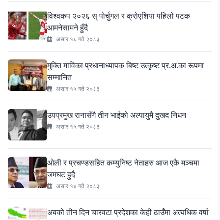
विश्वकप २०२६ स् पोर्चुगल र क्रोएशिया पहिलो पटक
आमनेसामने हुँदै
असार १८ गते २०८३
मुक्ति माविका प्रधानाध्यापक बिष्ट उत्कृष्ट प्र.अ.का रूपमा
सम्मानित
असार १५ गते २०८३
उपप्रमुख रानासँगै तीन भाईको अल्पायुमै दुखद निधन
असार १५ गते २०८३
ओली र प्रचण्डसहित कम्युनिष्ट नेताहरु आज एकै मञ्चमा
जमघट हुदै
असार १४ गते २०८३
अबको तीन दिन चारवटा प्रदेशका केही ठाउँमा अत्यधिक वर्षा