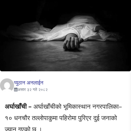
प्युठान अनलाईन
असार ३२ गते २०८२
अर्घाखाँची –
अर्घाखाँचीको भूमिकास्थान नगरपालिका–
१० धनचौर तल्लोपाकुमा पहिरोमा पुरिएर दुई जनाको
ज्यान गएको छ ।