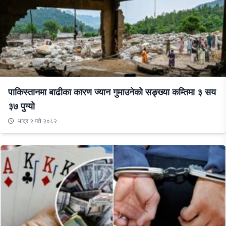
पाकिस्तानमा बाढीका कारण ज्यान गुमाउनेको सङ्ख्या कम्तिमा ३ सय
३७ पुग्यो
भाद्र २ गते २०८२