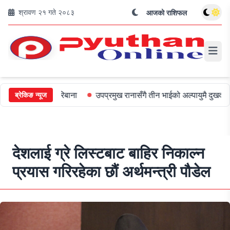
श्रावण २१ गते २०८३
आजको राशिफल
ई ५०० जरिबाना
उपप्रमुख रानासँगै तीन भाईको अल्पायुमै दुखद निधन
ओली
ब्रेकिङ न्यूज
देशलाई ग्रे लिस्टबाट बाहिर निकाल्न
प्रयास गरिरहेका छौं अर्थमन्त्री पौडेल