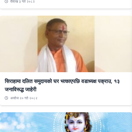
वैशाख ३ गते २०८२
सिराहामा दलित समुदायको घर भत्काएपछि वडाध्यक्ष पक्राउ, १३
जनाविरूद्ध जाहेरी
असाेज २० गते २०८२