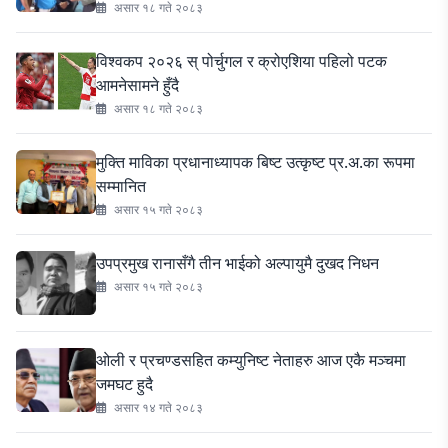
असार १८ गते २०८३
विश्वकप २०२६ स् पोर्चुगल र क्रोएशिया पहिलो पटक
आमनेसामने हुँदै
असार १८ गते २०८३
मुक्ति माविका प्रधानाध्यापक बिष्ट उत्कृष्ट प्र.अ.का रूपमा
सम्मानित
असार १५ गते २०८३
उपप्रमुख रानासँगै तीन भाईको अल्पायुमै दुखद निधन
असार १५ गते २०८३
ओली र प्रचण्डसहित कम्युनिष्ट नेताहरु आज एकै मञ्चमा
जमघट हुदै
असार १४ गते २०८३