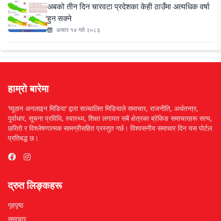
अबको तीन दिन चारवटा प्रदेशका केही ठाउँमा अत्यधिक वर्षा
हुन सक्ने
असार १४ गते २०८३
हाम्रो बारेमा
‘प्यूठान अनलाइन मिडिया’ द्वारा सञ्चालित मिडियाले समाचार, राजनीति, अर्थतन्त्र,
पूर्वाधार, सूचना प्रविधि, स्वास्थ्य, शिक्षा लगायत सबै क्षेत्रका ब्रेकिङ समाचारहरू सत्य,
छरितो र विश्लेषणात्मक सामग्रीसहित प्रस्तुत गर्छ। विश्वसनीय समाचार दिन यस पोर्टल
प्रतिबद्ध छ।
द्रुत लिङ्कहरू
गृहपृष्ठ
समाचार