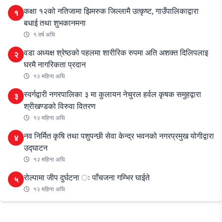
कक्षा १२को नतिजामा झिमरुक जिल्लामै उत्कृष्ट, गाउँपालिकाद्वारा
१
बधाई तथा शुभकानमना
१ वर्ष अघि
वडा अध्यक्ष श्रेष्ठको पहलमा शारीरिक रुपमा अति अशक्त दिलिपलाइ
२
घरमै नागरिकता प्रदान
१२ महिना अघि
स्वर्गद्वारी नगरपालिका ३ मा कुलायन नेचुरल हर्वल कृषक समुहद्वारा
३
श्रीखण्डको विरुवा वितरण
१२ महिना अघि
नव निर्मित कृषि तथा पशुपन्छी सेवा केन्द्र भवनको नगरप्रमुख योगीद्वारा
४
उद्घाटन
१२ महिना अघि
रोल्पामा जीप दुर्घटना ः पाँचजना गम्भिर घाईते
५
१२ महिना अघि