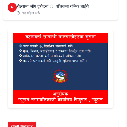
रोल्पामा जीप दुर्घटना ः पाँचजना गम्भिर घाईते
५
१२ महिना अघि
ताजा समाचार