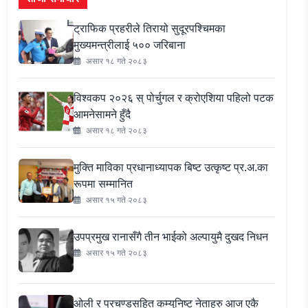
ट्राफिक प्रहरीले तिरायो सुदूरपश्चिमका
मुख्यमन्त्रीलाई ५०० जरिबाना
असार १८ गते २०८३
विश्वकप २०२६ स् पोर्चुगल र क्रोएशिया पहिलो पटक
आमनेसामने हुँदै
असार १८ गते २०८३
मुक्ति माविका प्रधानाध्यापक बिष्ट उत्कृष्ट प्र.अ.का
रूपमा सम्मानित
असार १५ गते २०८३
उपप्रमुख रानासँगै तीन भाईको अल्पायुमै दुखद निधन
असार १५ गते २०८३
ओली र प्रचण्डसहित कम्युनिष्ट नेताहरु आज एकै