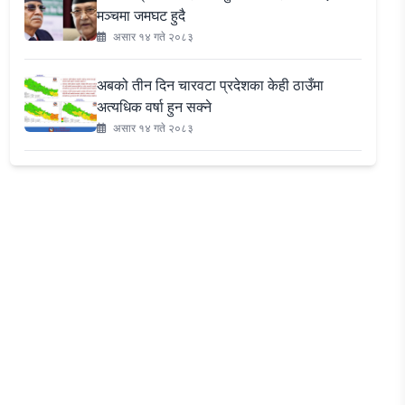
मञ्चमा जमघट हुदै
असार १४ गते २०८३
अबको तीन दिन चारवटा प्रदेशका केही ठाउँमा
अत्यधिक वर्षा हुन सक्ने
असार १४ गते २०८३