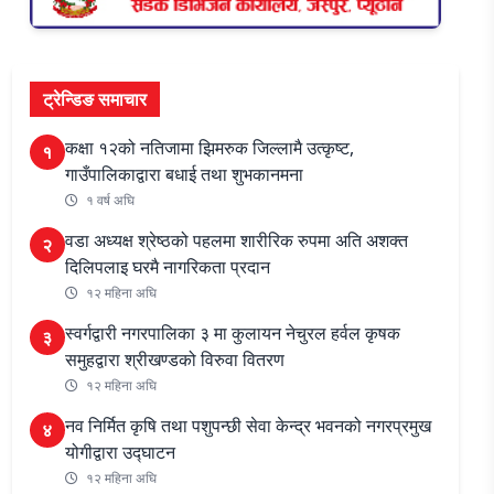
ट्रेन्डिङ समाचार
कक्षा १२को नतिजामा झिमरुक जिल्लामै उत्कृष्ट,
१
गाउँपालिकाद्वारा बधाई तथा शुभकानमना
१ वर्ष अघि
वडा अध्यक्ष श्रेष्ठको पहलमा शारीरिक रुपमा अति अशक्त
२
दिलिपलाइ घरमै नागरिकता प्रदान
१२ महिना अघि
स्वर्गद्वारी नगरपालिका ३ मा कुलायन नेचुरल हर्वल कृषक
३
समुहद्वारा श्रीखण्डको विरुवा वितरण
१२ महिना अघि
नव निर्मित कृषि तथा पशुपन्छी सेवा केन्द्र भवनको नगरप्रमुख
४
योगीद्वारा उद्घाटन
१२ महिना अघि