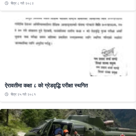
चैत्र ८ गते २०८२
ऐरावतीमा कक्षा ८ को ग्रेडवृद्धि परीक्षा स्थगित
चैत्र २५ गते २०८१