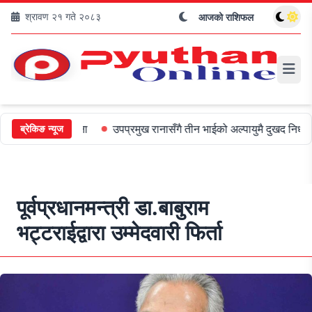
श्रावण २१ गते २०८३
आजको राशिफल
०० जरिबाना
उपप्रमुख रानासँगै तीन भाईको अल्पायुमै दुखद निधन
ओली र 
ब्रेकिङ न्यूज
पूर्वप्रधानमन्त्री डा.बाबुराम
भट्टराईद्वारा उम्मेदवारी फिर्ता