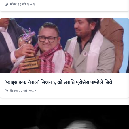
मंसिर २९ गते २०८२
‘भ्वाइस अफ नेपाल’ सिजन ६ को उपाधि प्रोसेस पाण्डेले जिते
वैशाख २० गते २०८२