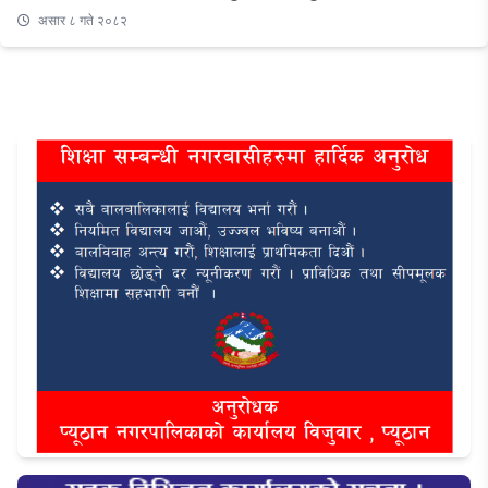
असार ८ गते २०८२