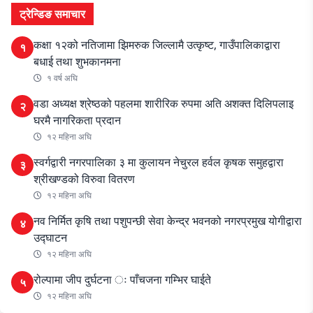
ट्रेन्डिङ समाचार
कक्षा १२को नतिजामा झिमरुक जिल्लामै उत्कृष्ट, गाउँपालिकाद्वारा
१
बधाई तथा शुभकानमना
१ वर्ष अघि
वडा अध्यक्ष श्रेष्ठको पहलमा शारीरिक रुपमा अति अशक्त दिलिपलाइ
२
घरमै नागरिकता प्रदान
१२ महिना अघि
स्वर्गद्वारी नगरपालिका ३ मा कुलायन नेचुरल हर्वल कृषक समुहद्वारा
३
श्रीखण्डको विरुवा वितरण
१२ महिना अघि
नव निर्मित कृषि तथा पशुपन्छी सेवा केन्द्र भवनको नगरप्रमुख योगीद्वारा
४
उद्घाटन
१२ महिना अघि
रोल्पामा जीप दुर्घटना ः पाँचजना गम्भिर घाईते
५
१२ महिना अघि