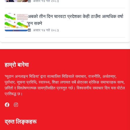
असार १४ गते २०८३
अबको तीन दिन चारवटा प्रदेशका केही ठाउँमा अत्यधिक वर्षा
हुन सक्ने
असार १४ गते २०८३
हाम्रो बारेमा
‘प्यूठान अनलाइन मिडिया’ द्वारा सञ्चालित मिडियाले समाचार, राजनीति, अर्थतन्त्र,
पूर्वाधार, सूचना प्रविधि, स्वास्थ्य, शिक्षा लगायत सबै क्षेत्रका ब्रेकिङ समाचारहरू सत्य,
छरितो र विश्लेषणात्मक सामग्रीसहित प्रस्तुत गर्छ। विश्वसनीय समाचार दिन यस पोर्टल
प्रतिबद्ध छ।
द्रुत लिङ्कहरू