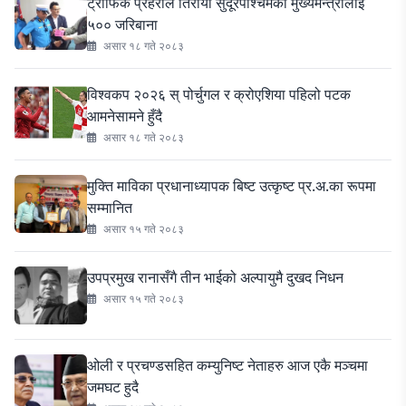
ट्राफिक प्रहरीले तिरायो सुदूरपश्चिमका मुख्यमन्त्रीलाई
५०० जरिबाना
असार १८ गते २०८३
विश्वकप २०२६ स् पोर्चुगल र क्रोएशिया पहिलो पटक
आमनेसामने हुँदै
असार १८ गते २०८३
मुक्ति माविका प्रधानाध्यापक बिष्ट उत्कृष्ट प्र.अ.का रूपमा
सम्मानित
असार १५ गते २०८३
उपप्रमुख रानासँगै तीन भाईको अल्पायुमै दुखद निधन
असार १५ गते २०८३
ओली र प्रचण्डसहित कम्युनिष्ट नेताहरु आज एकै मञ्चमा
जमघट हुदै