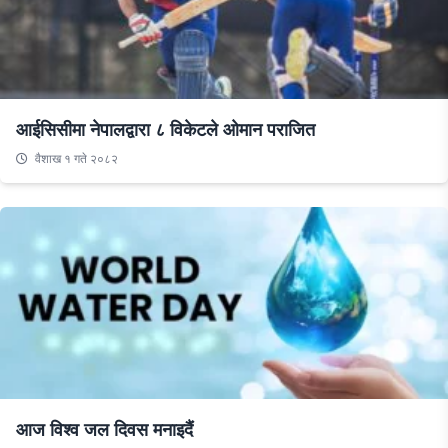
आईसिसीमा नेपालद्वारा ८ विकेटले ओमान पराजित
वैशाख १ गते २०८२
आज विश्व जल दिवस मनाइदैं