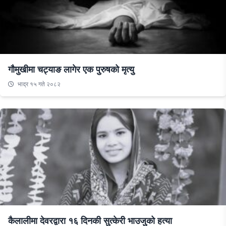
गौमुखीमा चट्याङ लागेर एक पुरुषको मृत्यु
भाद्र १५ गते २०८२
कैलालीमा देवरद्वारा १६ दिनकी सुत्केरी भाउजुको हत्या