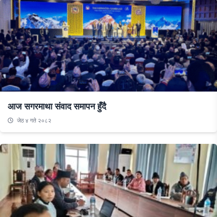
आज सगरमाथा संवाद समापन हुँदै
जेठ ४ गते २०८२