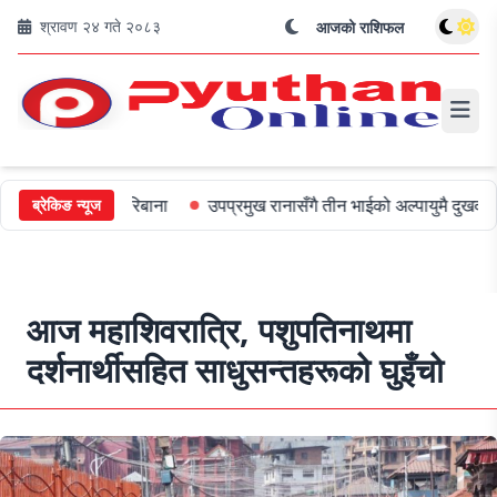
श्रावण २४ गते २०८३
आजको राशिफल
ई ५०० जरिबाना
उपप्रमुख रानासँगै तीन भाईको अल्पायुमै दुखद निधन
ओल
ब्रेकिङ न्यूज
आज महाशिवरात्रि, पशुपतिनाथमा
दर्शनार्थीसहित साधुसन्तहरूको घुइँचो