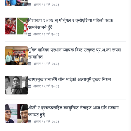
असार १८ गते २०८३
विश्वकप २०२६ स् पोर्चुगल र क्रोएशिया पहिलो पटक
आमनेसामने हुँदै
असार १८ गते २०८३
मुक्ति माविका प्रधानाध्यापक बिष्ट उत्कृष्ट प्र.अ.का रूपमा
सम्मानित
असार १५ गते २०८३
उपप्रमुख रानासँगै तीन भाईको अल्पायुमै दुखद निधन
असार १५ गते २०८३
ओली र प्रचण्डसहित कम्युनिष्ट नेताहरु आज एकै मञ्चमा
जमघट हुदै
असार १४ गते २०८३