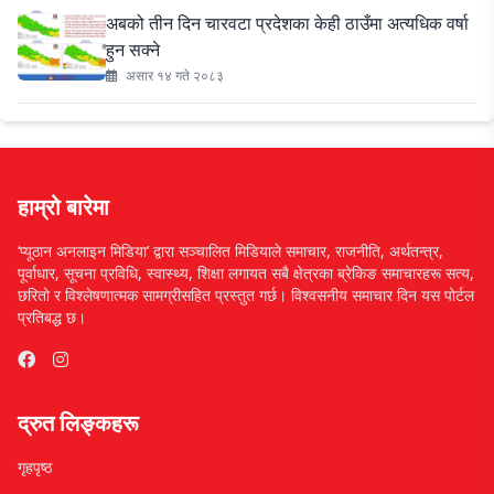
अबको तीन दिन चारवटा प्रदेशका केही ठाउँमा अत्यधिक वर्षा
हुन सक्ने
असार १४ गते २०८३
हाम्रो बारेमा
‘प्यूठान अनलाइन मिडिया’ द्वारा सञ्चालित मिडियाले समाचार, राजनीति, अर्थतन्त्र,
पूर्वाधार, सूचना प्रविधि, स्वास्थ्य, शिक्षा लगायत सबै क्षेत्रका ब्रेकिङ समाचारहरू सत्य,
छरितो र विश्लेषणात्मक सामग्रीसहित प्रस्तुत गर्छ। विश्वसनीय समाचार दिन यस पोर्टल
प्रतिबद्ध छ।
द्रुत लिङ्कहरू
गृहपृष्ठ