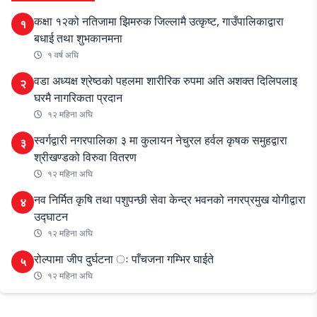
कक्षा १२को नतिजामा झिमरुक जिल्लामै उत्कृष्ट, गाउँपालिकाद्वारा
१
बधाई तथा शुभकानमना
१ वर्ष अघि
वडा अध्यक्ष श्रेष्ठको पहलमा शारीरिक रुपमा अति अशक्त दिलिपलाइ
२
घरमै नागरिकता प्रदान
१२ महिना अघि
स्वर्गद्वारी नगरपालिका ३ मा कुलायन नेचुरल हर्वल कृषक समुहद्वारा
३
श्रीखण्डको विरुवा वितरण
१२ महिना अघि
नव निर्मित कृषि तथा पशुपन्छी सेवा केन्द्र भवनको नगरप्रमुख योगीद्वारा
४
उद्घाटन
१२ महिना अघि
रोल्पामा जीप दुर्घटना ः पाँचजना गम्भिर घाईते
५
१२ महिना अघि