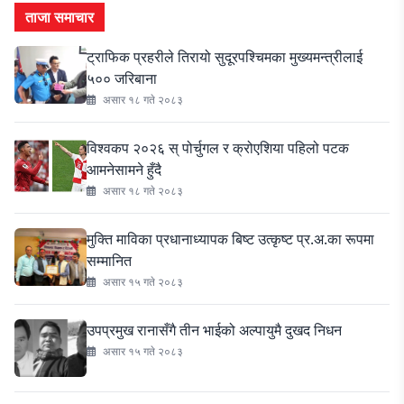
ताजा समाचार
ट्राफिक प्रहरीले तिरायो सुदूरपश्चिमका मुख्यमन्त्रीलाई
५०० जरिबाना
असार १८ गते २०८३
विश्वकप २०२६ स् पोर्चुगल र क्रोएशिया पहिलो पटक
आमनेसामने हुँदै
असार १८ गते २०८३
मुक्ति माविका प्रधानाध्यापक बिष्ट उत्कृष्ट प्र.अ.का रूपमा
सम्मानित
असार १५ गते २०८३
उपप्रमुख रानासँगै तीन भाईको अल्पायुमै दुखद निधन
असार १५ गते २०८३