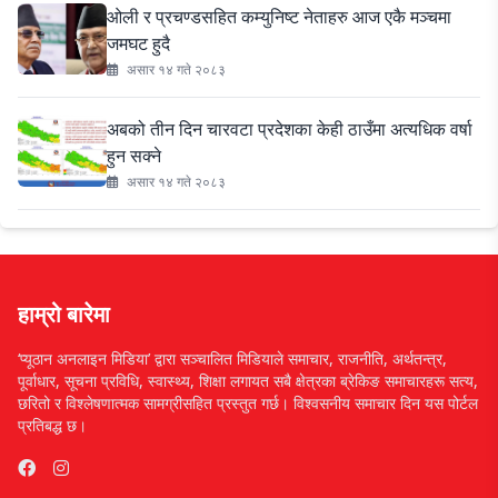
ओली र प्रचण्डसहित कम्युनिष्ट नेताहरु आज एकै मञ्चमा
जमघट हुदै
असार १४ गते २०८३
अबको तीन दिन चारवटा प्रदेशका केही ठाउँमा अत्यधिक वर्षा
हुन सक्ने
असार १४ गते २०८३
हाम्रो बारेमा
‘प्यूठान अनलाइन मिडिया’ द्वारा सञ्चालित मिडियाले समाचार, राजनीति, अर्थतन्त्र,
पूर्वाधार, सूचना प्रविधि, स्वास्थ्य, शिक्षा लगायत सबै क्षेत्रका ब्रेकिङ समाचारहरू सत्य,
छरितो र विश्लेषणात्मक सामग्रीसहित प्रस्तुत गर्छ। विश्वसनीय समाचार दिन यस पोर्टल
प्रतिबद्ध छ।