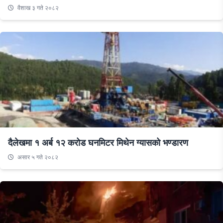
वैशाख ३ गते २०८२
दैलेखमा १ अर्ब १२ करोड घनमिटर मिथेन ग्यासको भण्डारण
असार ५ गते २०८२