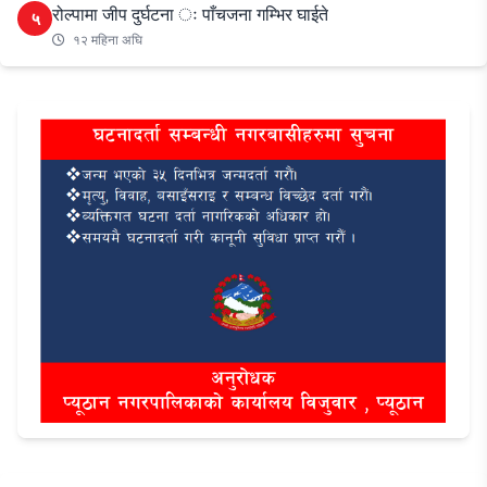
रोल्पामा जीप दुर्घटना ः पाँचजना गम्भिर घाईते
५
१२ महिना अघि