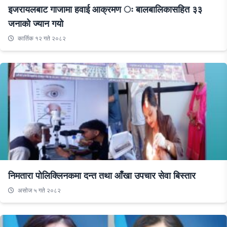
इजरायलबाट गाजामा हवाई आक्रमण ः बालबालिकासहित ३३
जनाको ज्यान गयो
कार्तिक १२ गते २०८२
निमतारा पोलिक्लिनकमा दन्त तथा आँखा उपचार सेवा बिस्तार
असाेज ५ गते २०८२