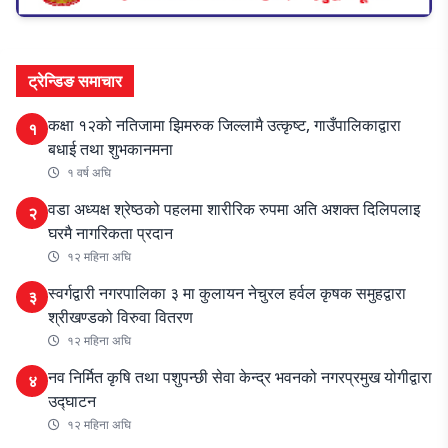
ट्रेन्डिङ समाचार
कक्षा १२को नतिजामा झिमरुक जिल्लामै उत्कृष्ट, गाउँपालिकाद्वारा
१
बधाई तथा शुभकानमना
१ वर्ष अघि
वडा अध्यक्ष श्रेष्ठको पहलमा शारीरिक रुपमा अति अशक्त दिलिपलाइ
२
घरमै नागरिकता प्रदान
१२ महिना अघि
स्वर्गद्वारी नगरपालिका ३ मा कुलायन नेचुरल हर्वल कृषक समुहद्वारा
३
श्रीखण्डको विरुवा वितरण
१२ महिना अघि
नव निर्मित कृषि तथा पशुपन्छी सेवा केन्द्र भवनको नगरप्रमुख योगीद्वारा
४
उद्घाटन
१२ महिना अघि