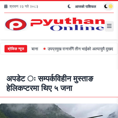
श्रावण २३ गते २०८३
आजको राशिफल
ई ५०० जरिबाना
उपप्रमुख रानासँगै तीन भाईको अल्पायुमै दुखद निधन
ओल
ब्रेकिङ न्यूज
अपडेट ः सम्पर्कविहीन मुस्ताङ
हेलिकप्टरमा थिए ५ जना