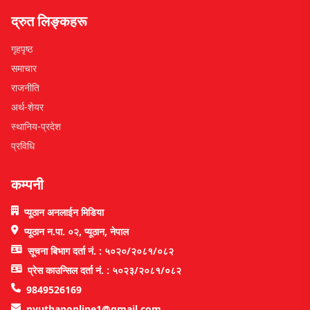
द्रुत लिङ्कहरू
गृहपृष्ठ
समाचार
राजनीति
अर्थ-शेयर
स्थानिय-प्रदेश
प्रविधि
कम्पनी
प्यूठान अनलाईन मिडिया
प्यूठान न.पा. ०२, प्यूठान, नेपाल
सूचना बिभाग दर्ता नं. : ५०२०/२०८१/०८२
प्रेस काउन्सिल दर्ता नं. : ५०२३/२०८१/०८२
9849526169
pyuthanonline1@gmail.com