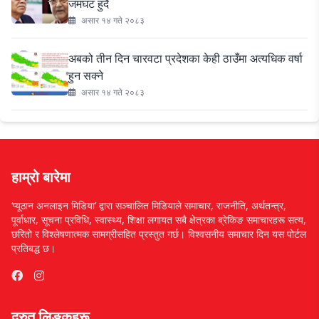
जमघट हुदै
असार १४ गते २०८३
अबको तीन दिन चारवटा प्रदेशका केही ठाउँमा अत्यधिक वर्षा
हुन सक्ने
असार १४ गते २०८३
हाम्रो बारेमा
‘प्यूठान अनलाइन मिडिया’ द्वारा सञ्चालित मिडियाले समाचार, राजनीति, अर्थतन्त्र,
पूर्वाधार, सूचना प्रविधि, स्वास्थ्य, शिक्षा लगायत सबै क्षेत्रका ब्रेकिङ समाचारहरू सत्य,
छरितो र विश्लेषणात्मक सामग्रीसहित प्रस्तुत गर्छ। विश्वसनीय समाचार दिन यस पोर्टल
प्रतिबद्ध छ।
द्रुत लिङ्कहरू