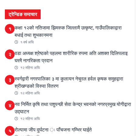
ट्रेन्डिङ समाचार
कक्षा १२को नतिजामा झिमरुक जिल्लामै उत्कृष्ट, गाउँपालिकाद्वारा
१
बधाई तथा शुभकानमना
१ वर्ष अघि
वडा अध्यक्ष श्रेष्ठको पहलमा शारीरिक रुपमा अति अशक्त दिलिपलाइ
२
घरमै नागरिकता प्रदान
१२ महिना अघि
स्वर्गद्वारी नगरपालिका ३ मा कुलायन नेचुरल हर्वल कृषक समुहद्वारा
३
श्रीखण्डको विरुवा वितरण
१२ महिना अघि
नव निर्मित कृषि तथा पशुपन्छी सेवा केन्द्र भवनको नगरप्रमुख योगीद्वारा
४
उद्घाटन
१२ महिना अघि
रोल्पामा जीप दुर्घटना ः पाँचजना गम्भिर घाईते
५