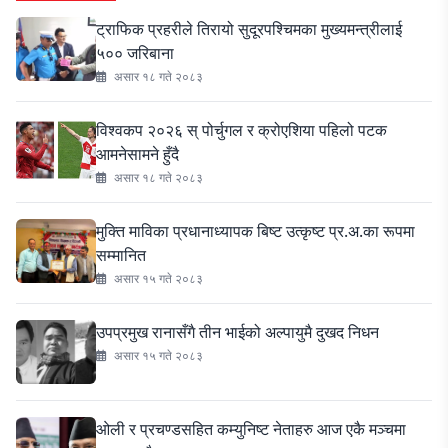
ट्राफिक प्रहरीले तिरायो सुदूरपश्चिमका मुख्यमन्त्रीलाई
५०० जरिबाना
असार १८ गते २०८३
विश्वकप २०२६ स् पोर्चुगल र क्रोएशिया पहिलो पटक
आमनेसामने हुँदै
असार १८ गते २०८३
मुक्ति माविका प्रधानाध्यापक बिष्ट उत्कृष्ट प्र.अ.का रूपमा
सम्मानित
असार १५ गते २०८३
उपप्रमुख रानासँगै तीन भाईको अल्पायुमै दुखद निधन
असार १५ गते २०८३
ओली र प्रचण्डसहित कम्युनिष्ट नेताहरु आज एकै मञ्चमा