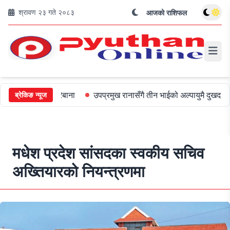
श्रावण २३ गते २०८३
आजको राशिफल
ई ५०० जरिबाना
उपप्रमुख रानासँगै तीन भाईको अल्पायुमै दुखद निधन
ओली
ब्रेकिङ न्यूज
मधेश प्रदेश सांसदका स्वकीय सचिव
अख्तियारको नियन्त्रणमा