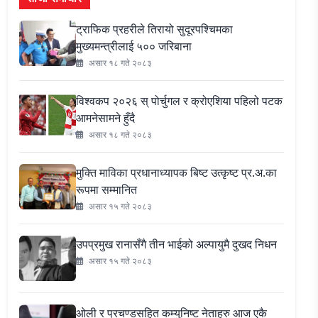
ट्राफिक प्रहरीले तिरायो सुदूरपश्चिमका
मुख्यमन्त्रीलाई ५०० जरिबाना
असार १८ गते २०८३
विश्वकप २०२६ स् पोर्चुगल र क्रोएशिया पहिलो पटक
आमनेसामने हुँदै
असार १८ गते २०८३
मुक्ति माविका प्रधानाध्यापक बिष्ट उत्कृष्ट प्र.अ.का
रूपमा सम्मानित
असार १५ गते २०८३
उपप्रमुख रानासँगै तीन भाईको अल्पायुमै दुखद निधन
असार १५ गते २०८३
ओली र प्रचण्डसहित कम्युनिष्ट नेताहरु आज एकै