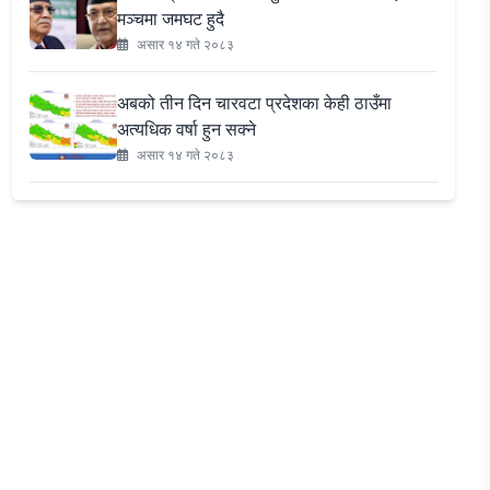
मञ्चमा जमघट हुदै
असार १४ गते २०८३
अबको तीन दिन चारवटा प्रदेशका केही ठाउँमा
अत्यधिक वर्षा हुन सक्ने
असार १४ गते २०८३