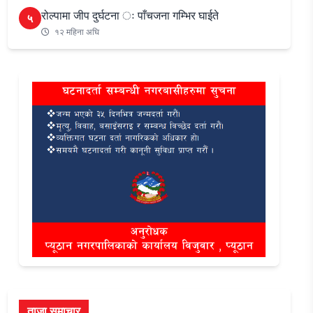
रोल्पामा जीप दुर्घटना ः पाँचजना गम्भिर घाईते
५
१२ महिना अघि
ताजा समाचार