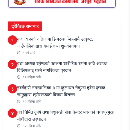
ट्रेन्डिङ समाचार
कक्षा १२को नतिजामा झिमरुक जिल्लामै उत्कृष्ट,
१
गाउँपालिकाद्वारा बधाई तथा शुभकानमना
१ वर्ष अघि
वडा अध्यक्ष श्रेष्ठको पहलमा शारीरिक रुपमा अति अशक्त
२
दिलिपलाइ घरमै नागरिकता प्रदान
१२ महिना अघि
स्वर्गद्वारी नगरपालिका ३ मा कुलायन नेचुरल हर्वल कृषक
३
समुहद्वारा श्रीखण्डको विरुवा वितरण
१२ महिना अघि
नव निर्मित कृषि तथा पशुपन्छी सेवा केन्द्र भवनको नगरप्रमुख
४
योगीद्वारा उद्घाटन
१२ महिना अघि