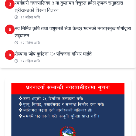
स्वर्गद्वारी नगरपालिका ३ मा कुलायन नेचुरल हर्वल कृषक समुहद्वारा
३
श्रीखण्डको विरुवा वितरण
१२ महिना अघि
नव निर्मित कृषि तथा पशुपन्छी सेवा केन्द्र भवनको नगरप्रमुख योगीद्वारा
४
उद्घाटन
१२ महिना अघि
रोल्पामा जीप दुर्घटना ः पाँचजना गम्भिर घाईते
५
१२ महिना अघि