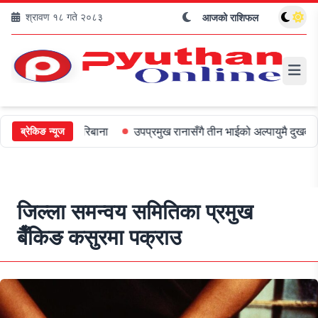
श्रावण १८ गते २०८३
आजको राशिफल
ई ५०० जरिबाना
उपप्रमुख रानासँगै तीन भाईको अल्पायुमै दुखद निधन
ओली
ब्रेकिङ न्यूज
जिल्ला समन्वय समितिका प्रमुख
बैँकिङ कसुरमा पक्राउ