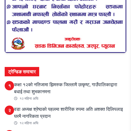
ट्रेन्डिङ समाचार
कक्षा १२को नतिजामा झिमरुक जिल्लामै उत्कृष्ट, गाउँपालिकाद्वारा
१
बधाई तथा शुभकानमना
१२ महिना अघि
वडा अध्यक्ष श्रेष्ठको पहलमा शारीरिक रुपमा अति अशक्त दिलिपलाइ
२
घरमै नागरिकता प्रदान
१२ महिना अघि