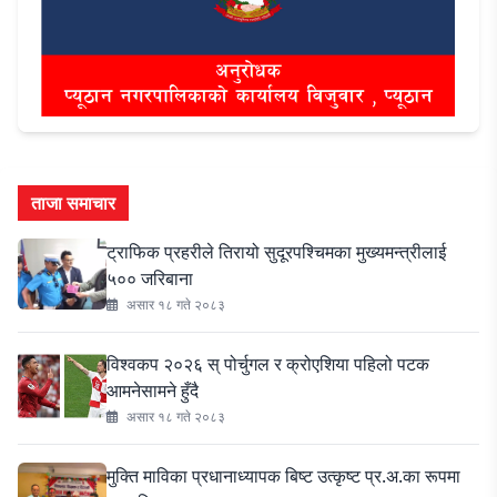
ताजा समाचार
ट्राफिक प्रहरीले तिरायो सुदूरपश्चिमका मुख्यमन्त्रीलाई
५०० जरिबाना
असार १८ गते २०८३
विश्वकप २०२६ स् पोर्चुगल र क्रोएशिया पहिलो पटक
आमनेसामने हुँदै
असार १८ गते २०८३
मुक्ति माविका प्रधानाध्यापक बिष्ट उत्कृष्ट प्र.अ.का रूपमा