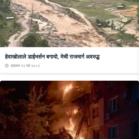
हेवाखोलाले डाईभर्सन बगायो, मेची राजमार्ग अवरुद्ध
श्रावण १२ गते २०८२