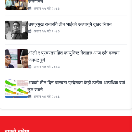
सम्मानित
असार १५ गते २०८३
उपप्रमुख रानासँगै तीन भाईको अल्पायुमै दुखद निधन
असार १५ गते २०८३
ओली र प्रचण्डसहित कम्युनिष्ट नेताहरु आज एकै मञ्चमा
जमघट हुदै
असार १४ गते २०८३
अबको तीन दिन चारवटा प्रदेशका केही ठाउँमा अत्यधिक वर्षा
हुन सक्ने
असार १४ गते २०८३
हाम्रो बारेमा