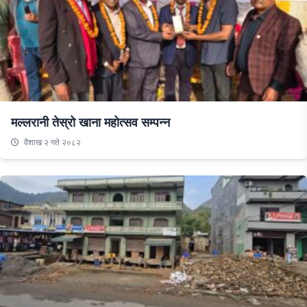
मल्लरानी तेस्रो खाना महोत्सव सम्पन्न
वैशाख २ गते २०८२