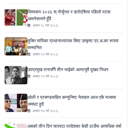
विश्वकप २०२६ स् पोर्चुगल र क्रोएशिया पहिलो पटक
आमनेसामने हुँदै
असार १८ गते २०८३
मुक्ति माविका प्रधानाध्यापक बिष्ट उत्कृष्ट प्र.अ.का रूपमा
सम्मानित
असार १५ गते २०८३
उपप्रमुख रानासँगै तीन भाईको अल्पायुमै दुखद निधन
असार १५ गते २०८३
ओली र प्रचण्डसहित कम्युनिष्ट नेताहरु आज एकै मञ्चमा
जमघट हुदै
असार १४ गते २०८३
अबको तीन दिन चारवटा प्रदेशका केही ठाउँमा अत्यधिक वर्षा