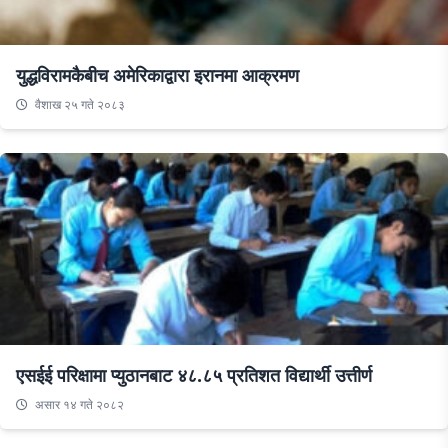
युद्धविरामकैबीच अमेरिकाद्वारा इरानमा आक्रमण
वैशाख २५ गते २०८३
एसईई परिक्षामा प्युठानबाट ४८.८५ प्रतिशत विद्यार्थी उत्तीर्ण
असार १४ गते २०८२