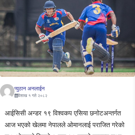
प्युठान अनलाईन
वैशाख १ गते २०८२
आईसिसी अन्डर १९ विश्वकप एसिया छनोटअन्तर्गत
आज भएको खेलमा नेपालले ओमानलाई पराजित गरेको