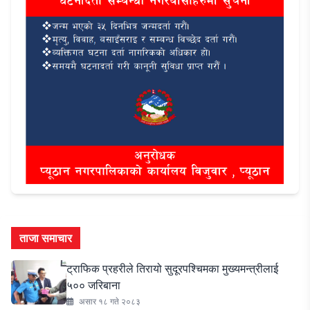
ताजा समाचार
ट्राफिक प्रहरीले तिरायो सुदूरपश्चिमका मुख्यमन्त्रीलाई
५०० जरिबाना
असार १८ गते २०८३