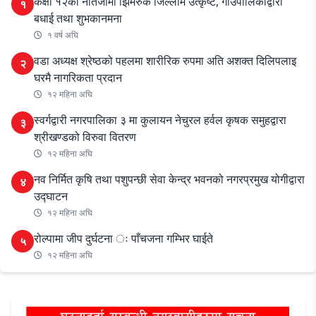
कक्षा १२को नतिजामा झिमरुक जिल्लामै उत्कृष्ट, गाउँपालिकाद्वारा
१
बधाई तथा शुभकानमना
१ वर्ष अघि
वडा अध्यक्ष श्रेष्ठको पहलमा शारीरिक रुपमा अति अशक्त दिलिपलाइ
२
घरमै नागरिकता प्रदान
१२ महिना अघि
स्वर्गद्वारी नगरपालिका ३ मा कुलायन नेचुरल हर्वल कृषक समुहद्वारा
३
श्रीखण्डको विरुवा वितरण
१२ महिना अघि
नव निर्मित कृषि तथा पशुपन्छी सेवा केन्द्र भवनको नगरप्रमुख योगीद्वारा
४
उद्घाटन
१२ महिना अघि
रोल्पामा जीप दुर्घटना ः पाँचजना गम्भिर घाईते
५
१२ महिना अघि