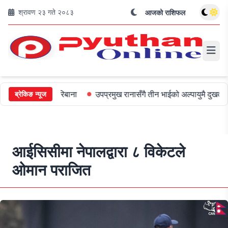
श्रावण २३ गते २०८३
आजको राशिफल
 ५०० जरिबाना
उपप्रमुख रानासँगै तीन भाईको अल्पायुमै दुखद निधन
ओली
ब्रेकिङ न्यूज
आईसिसीमा नेपालद्वारा ८ विकेटले
ओमान पराजित