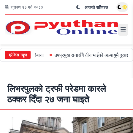
श्रावण २३ गते २०८३
आजको राशिफल
ाई ५०० जरिबाना
उपप्रमुख रानासँगै तीन भाईको अल्पायुमै दुखद निधन
ओल
ब्रेकिङ न्यूज
लिभरपुलको ट्रफी परेडमा कारले
ठक्कर दिँदा २७ जना घाइते