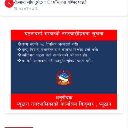
रोल्पामा जीप दुर्घटना ः पाँचजना गम्भिर घाईते
५
१२ महिना अघि