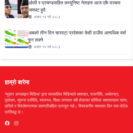
ओली र प्रचण्डसहित कम्युनिष्ट नेताहरु आज एकै मञ्चमा
जमघट हुदै
असार १४ गते २०८३
अबको तीन दिन चारवटा प्रदेशका केही ठाउँमा अत्यधिक वर्षा
हुन सक्ने
असार १४ गते २०८३
हाम्रो बारेमा
‘प्यूठान अनलाइन मिडिया’ द्वारा सञ्चालित मिडियाले समाचार, राजनीति, अर्थतन्त्र,
पूर्वाधार, सूचना प्रविधि, स्वास्थ्य, शिक्षा लगायत सबै क्षेत्रका ब्रेकिङ समाचारहरू सत्य,
छरितो र विश्लेषणात्मक सामग्रीसहित प्रस्तुत गर्छ। विश्वसनीय समाचार दिन यस पोर्टल
प्रतिबद्ध छ।