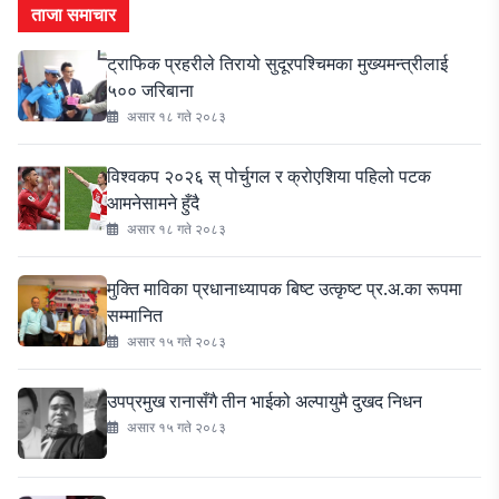
ताजा समाचार
ट्राफिक प्रहरीले तिरायो सुदूरपश्चिमका मुख्यमन्त्रीलाई
५०० जरिबाना
असार १८ गते २०८३
विश्वकप २०२६ स् पोर्चुगल र क्रोएशिया पहिलो पटक
आमनेसामने हुँदै
असार १८ गते २०८३
मुक्ति माविका प्रधानाध्यापक बिष्ट उत्कृष्ट प्र.अ.का रूपमा
सम्मानित
असार १५ गते २०८३
उपप्रमुख रानासँगै तीन भाईको अल्पायुमै दुखद निधन
असार १५ गते २०८३