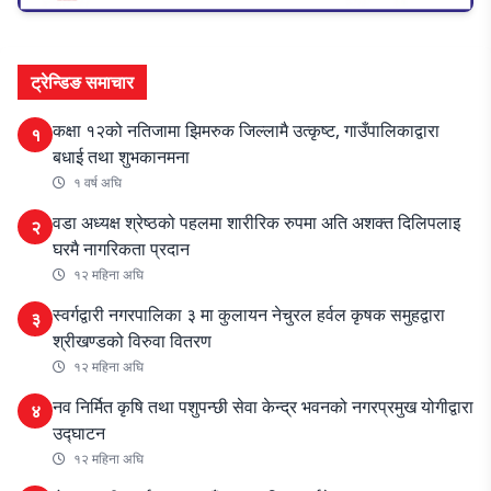
ट्रेन्डिङ समाचार
कक्षा १२को नतिजामा झिमरुक जिल्लामै उत्कृष्ट, गाउँपालिकाद्वारा
१
बधाई तथा शुभकानमना
१ वर्ष अघि
वडा अध्यक्ष श्रेष्ठको पहलमा शारीरिक रुपमा अति अशक्त दिलिपलाइ
२
घरमै नागरिकता प्रदान
१२ महिना अघि
स्वर्गद्वारी नगरपालिका ३ मा कुलायन नेचुरल हर्वल कृषक समुहद्वारा
३
श्रीखण्डको विरुवा वितरण
१२ महिना अघि
नव निर्मित कृषि तथा पशुपन्छी सेवा केन्द्र भवनको नगरप्रमुख योगीद्वारा
४
उद्घाटन
१२ महिना अघि