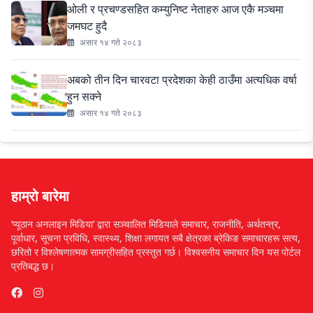
ओली र प्रचण्डसहित कम्युनिष्ट नेताहरु आज एकै मञ्चमा
जमघट हुदै
असार १४ गते २०८३
अबको तीन दिन चारवटा प्रदेशका केही ठाउँमा अत्यधिक वर्षा
हुन सक्ने
असार १४ गते २०८३
हाम्रो बारेमा
‘प्यूठान अनलाइन मिडिया’ द्वारा सञ्चालित मिडियाले समाचार, राजनीति, अर्थतन्त्र,
पूर्वाधार, सूचना प्रविधि, स्वास्थ्य, शिक्षा लगायत सबै क्षेत्रका ब्रेकिङ समाचारहरू सत्य,
छरितो र विश्लेषणात्मक सामग्रीसहित प्रस्तुत गर्छ। विश्वसनीय समाचार दिन यस पोर्टल
प्रतिबद्ध छ।