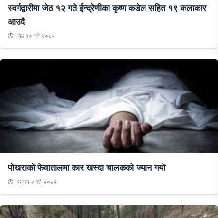
स्वर्गद्वारीमा जेठ १२ गते ईन्द्रेणीका कृष्ण कडेल सहित १९ कलाकार
आउदै
जेठ १० गते २०८२
पोखराको फेवातालमा कार खस्दा चालकको ज्यान गयो
फागुन २ गते २०८२