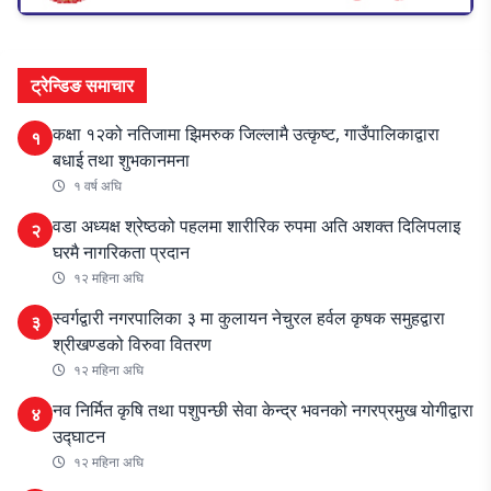
ट्रेन्डिङ समाचार
कक्षा १२को नतिजामा झिमरुक जिल्लामै उत्कृष्ट, गाउँपालिकाद्वारा
१
बधाई तथा शुभकानमना
१ वर्ष अघि
वडा अध्यक्ष श्रेष्ठको पहलमा शारीरिक रुपमा अति अशक्त दिलिपलाइ
२
घरमै नागरिकता प्रदान
१२ महिना अघि
स्वर्गद्वारी नगरपालिका ३ मा कुलायन नेचुरल हर्वल कृषक समुहद्वारा
३
श्रीखण्डको विरुवा वितरण
१२ महिना अघि
नव निर्मित कृषि तथा पशुपन्छी सेवा केन्द्र भवनको नगरप्रमुख योगीद्वारा
४
उद्घाटन
१२ महिना अघि