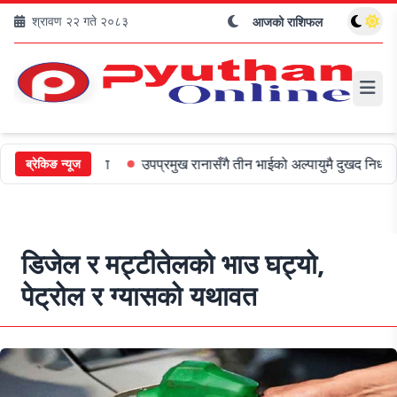
श्रावण २२ गते २०८३
आजको राशिफल
 जरिबाना
उपप्रमुख रानासँगै तीन भाईको अल्पायुमै दुखद निधन
ओली र प
ब्रेकिङ न्यूज
डिजेल र मट्टीतेलको भाउ घट्यो,
पेट्रोल र ग्यासको यथावत