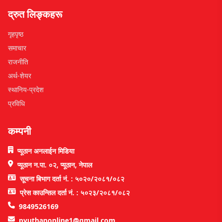
द्रुत लिङ्कहरू
गृहपृष्ठ
समाचार
राजनीति
अर्थ-शेयर
स्थानिय-प्रदेश
प्रविधि
कम्पनी
प्यूठान अनलाईन मिडिया
प्यूठान न.पा. ०२, प्यूठान, नेपाल
सूचना बिभाग दर्ता नं. : ५०२०/२०८१/०८२
प्रेस काउन्सिल दर्ता नं. : ५०२३/२०८१/०८२
9849526169
pyuthanonline1@gmail.com