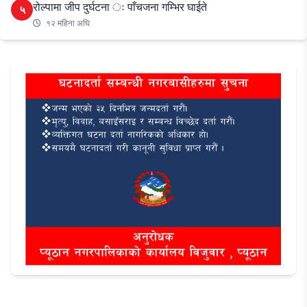
रोल्पामा जीप दुर्घटना ः पाँचजना गम्भिर घाईते
५
१२ महिना अघि