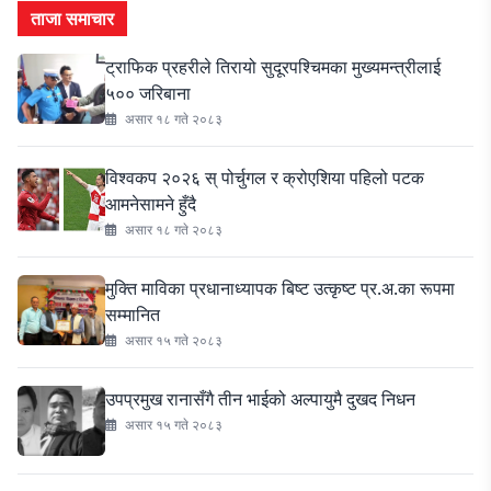
ताजा समाचार
ट्राफिक प्रहरीले तिरायो सुदूरपश्चिमका मुख्यमन्त्रीलाई
५०० जरिबाना
असार १८ गते २०८३
विश्वकप २०२६ स् पोर्चुगल र क्रोएशिया पहिलो पटक
आमनेसामने हुँदै
असार १८ गते २०८३
मुक्ति माविका प्रधानाध्यापक बिष्ट उत्कृष्ट प्र.अ.का रूपमा
सम्मानित
असार १५ गते २०८३
उपप्रमुख रानासँगै तीन भाईको अल्पायुमै दुखद निधन
असार १५ गते २०८३