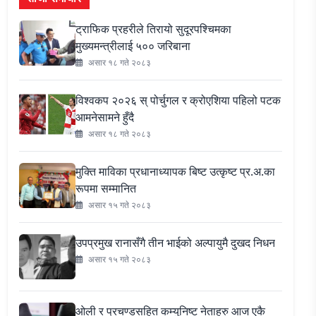
ट्राफिक प्रहरीले तिरायो सुदूरपश्चिमका
मुख्यमन्त्रीलाई ५०० जरिबाना
असार १८ गते २०८३
विश्वकप २०२६ स् पोर्चुगल र क्रोएशिया पहिलो पटक
आमनेसामने हुँदै
असार १८ गते २०८३
मुक्ति माविका प्रधानाध्यापक बिष्ट उत्कृष्ट प्र.अ.का
रूपमा सम्मानित
असार १५ गते २०८३
उपप्रमुख रानासँगै तीन भाईको अल्पायुमै दुखद निधन
असार १५ गते २०८३
ओली र प्रचण्डसहित कम्युनिष्ट नेताहरु आज एकै