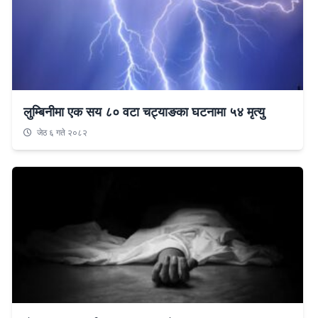
लुम्बिनीमा एक सय ८० वटा चट्याङका घटनामा ५४ मृत्यु
जेठ ६ गते २०८२