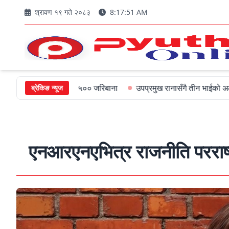
श्रावण १९ गते २०८३
8:17:52 AM
ख्यमन्त्रीलाई ५०० जरिबाना
उपप्रमुख रानासँगै तीन भाईको अल्पायुमै दुखद न
ब्रेकिङ न्यूज
एनआरएनएभित्र राजनीति परराष्ट