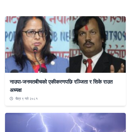
नाउपा-जनमतबीचको एकीकरणपछि रञ्जिता र सिके राउत
अध्यक्ष
चैत्र ९ गते २०८१