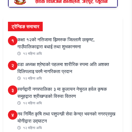
ट्रेन्डिङ समाचार
कक्षा १२को नतिजामा झिमरुक जिल्लामै उत्कृष्ट,
१
गाउँपालिकाद्वारा बधाई तथा शुभकानमना
१२ महिना अघि
वडा अध्यक्ष श्रेष्ठको पहलमा शारीरिक रुपमा अति अशक्त
२
दिलिपलाइ घरमै नागरिकता प्रदान
१२ महिना अघि
स्वर्गद्वारी नगरपालिका ३ मा कुलायन नेचुरल हर्वल कृषक
३
समुहद्वारा श्रीखण्डको विरुवा वितरण
१२ महिना अघि
नव निर्मित कृषि तथा पशुपन्छी सेवा केन्द्र भवनको नगरप्रमुख
४
योगीद्वारा उद्घाटन
१२ महिना अघि