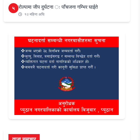
रोल्पामा जीप दुर्घटना ः पाँचजना गम्भिर घाईते
५
१२ महिना अघि
ताजा समाचार