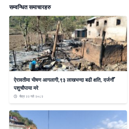
सम्वन्धित समाचारहरु
ऐरावतीमा भीषण आगलागी,९३ लाखभन्दा बढी क्षति, दर्जनौँ
पशुचौपाया मरे
चैत्र २२ गते २०८२