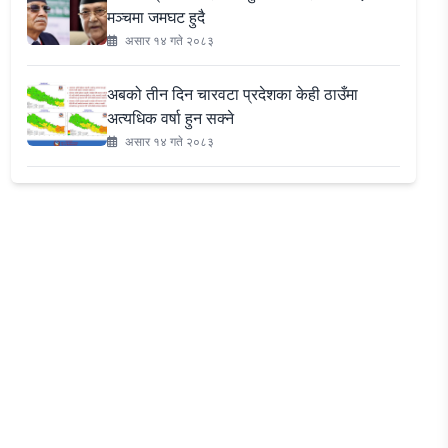
मञ्चमा जमघट हुदै
असार १४ गते २०८३
अबको तीन दिन चारवटा प्रदेशका केही ठाउँमा
अत्यधिक वर्षा हुन सक्ने
असार १४ गते २०८३