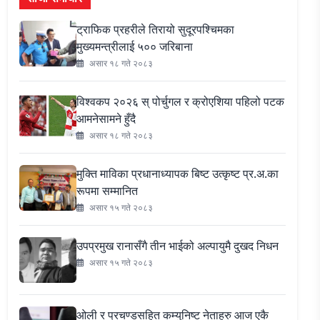
ट्राफिक प्रहरीले तिरायो सुदूरपश्चिमका
मुख्यमन्त्रीलाई ५०० जरिबाना
असार १८ गते २०८३
विश्वकप २०२६ स् पोर्चुगल र क्रोएशिया पहिलो पटक
आमनेसामने हुँदै
असार १८ गते २०८३
मुक्ति माविका प्रधानाध्यापक बिष्ट उत्कृष्ट प्र.अ.का
रूपमा सम्मानित
असार १५ गते २०८३
उपप्रमुख रानासँगै तीन भाईको अल्पायुमै दुखद निधन
असार १५ गते २०८३
ओली र प्रचण्डसहित कम्युनिष्ट नेताहरु आज एकै