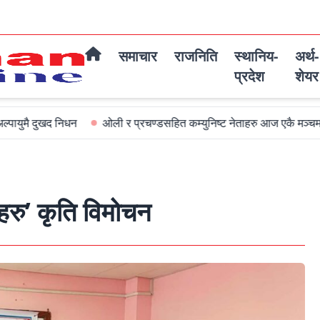
समाचार
राजनिति
स्थानिय-
अर्थ-
प्रदेश
शेयर
खद निधन
ओली र प्रचण्डसहित कम्युनिष्ट नेताहरु आज एकै मञ्चमा जमघट हुदै
चनहरु’ कृति विमोचन