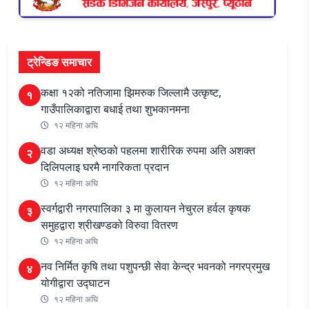
ट्रेन्डिङ समाचार
कक्षा १२को नतिजामा झिमरुक जिल्लामै उत्कृष्ट,
१
गाउँपालिकाद्वारा बधाई तथा शुभकानमना
१२ महिना अघि
वडा अध्यक्ष श्रेष्ठको पहलमा शारीरिक रुपमा अति अशक्त
२
दिलिपलाइ घरमै नागरिकता प्रदान
१२ महिना अघि
स्वर्गद्वारी नगरपालिका ३ मा कुलायन नेचुरल हर्वल कृषक
३
समुहद्वारा श्रीखण्डको विरुवा वितरण
१२ महिना अघि
नव निर्मित कृषि तथा पशुपन्छी सेवा केन्द्र भवनको नगरप्रमुख
४
योगीद्वारा उद्घाटन
१२ महिना अघि