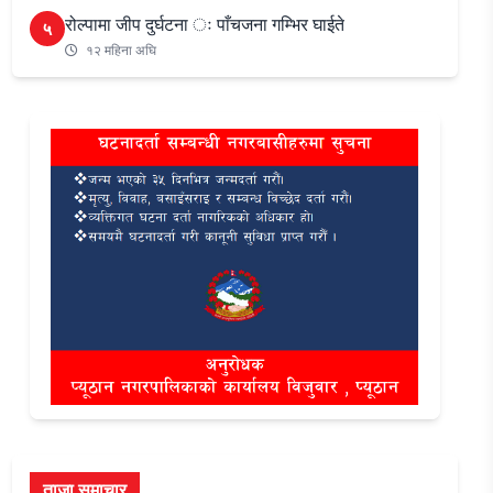
रोल्पामा जीप दुर्घटना ः पाँचजना गम्भिर घाईते
५
१२ महिना अघि
ताजा समाचार