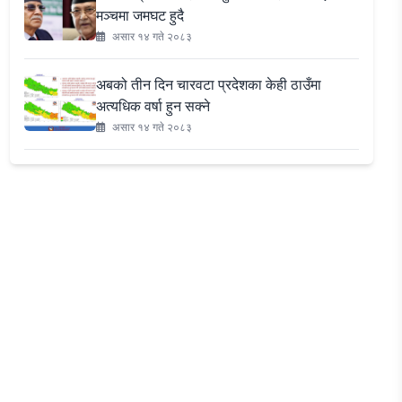
मञ्चमा जमघट हुदै
असार १४ गते २०८३
अबको तीन दिन चारवटा प्रदेशका केही ठाउँमा
अत्यधिक वर्षा हुन सक्ने
असार १४ गते २०८३