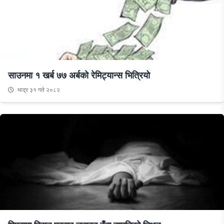
साउनमा १ खर्ब ७७ अर्बको रेमिट्यान्स भित्रियो
भाद्र ३१ गते २०८२