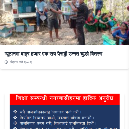
प्यूठानमा बाह्र हजार एक सय पैसठ्ठी उन्नत चुल्हो वितरण
चैत्र ७ गते २०८२