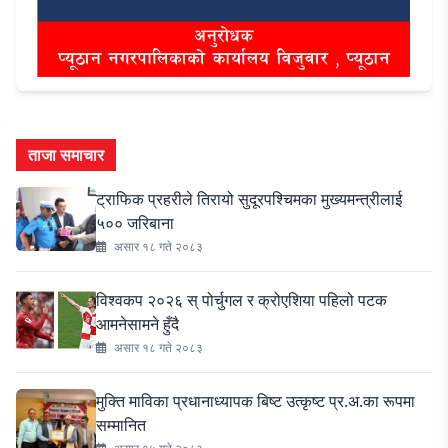
ताजा समाचार
ट्राफिक प्रहरीले तिरायो सुदूरपश्चिमका मुख्यमन्त्रीलाई
५०० जरिबाना
असार १८ गते २०८३
विश्वकप २०२६ स् पोर्चुगल र क्रोएशिया पहिलो पटक
आमनेसामने हुँदै
असार १८ गते २०८३
मुक्ति माविका प्रधानाध्यापक बिष्ट उत्कृष्ट प्र.अ.का रूपमा
सम्मानित