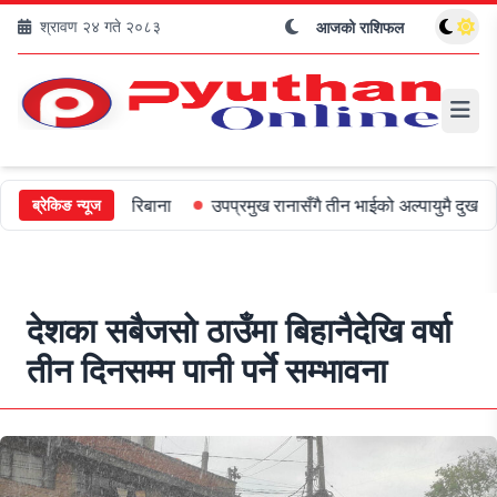
श्रावण २४ गते २०८३
आजको राशिफल
रीलाई ५०० जरिबाना
उपप्रमुख रानासँगै तीन भाईको अल्पायुमै दुखद निधन
ब्रेकिङ न्यूज
देशका सबैजसो ठाउँमा बिहानैदेखि वर्षा
तीन दिनसम्म पानी पर्ने सम्भावना