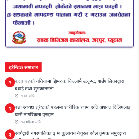
ट्रेन्डिङ समाचार
कक्षा १२को नतिजामा झिमरुक जिल्लामै उत्कृष्ट, गाउँपालिकाद्वारा
१
बधाई तथा शुभकानमना
१ वर्ष अघि
वडा अध्यक्ष श्रेष्ठको पहलमा शारीरिक रुपमा अति अशक्त दिलिपलाइ
२
घरमै नागरिकता प्रदान
१२ महिना अघि
स्वर्गद्वारी नगरपालिका ३ मा कुलायन नेचुरल हर्वल कृषक समुहद्वारा
३