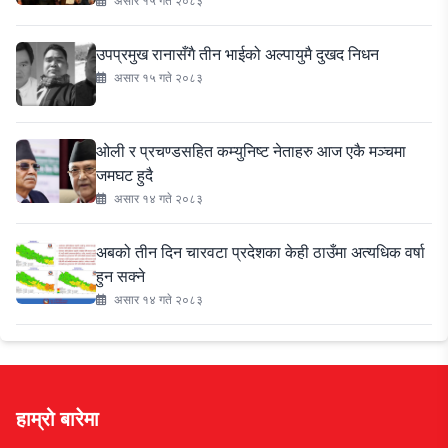
असार १५ गते २०८३
उपप्रमुख रानासँगै तीन भाईको अल्पायुमै दुखद निधन
असार १५ गते २०८३
ओली र प्रचण्डसहित कम्युनिष्ट नेताहरु आज एकै मञ्चमा
जमघट हुदै
असार १४ गते २०८३
अबको तीन दिन चारवटा प्रदेशका केही ठाउँमा अत्यधिक वर्षा
हुन सक्ने
असार १४ गते २०८३
हाम्रो बारेमा