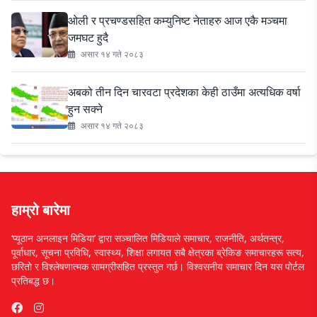
ओली र प्रचण्डसहित कम्युनिष्ट नेताहरु आज एकै मञ्चमा
जमघट हुदै
असार १४ गते २०८३
अबको तीन दिन चारवटा प्रदेशका केही ठाउँमा अत्यधिक वर्षा
हुन सक्ने
असार १४ गते २०८३
हाम्रो बारेमा
‘प्यूठान अनलाइन मिडिया’ द्वारा सञ्चालित मिडियाले समाचार, राजनीति, अर्थतन्त्र,
पूर्वाधार, सूचना प्रविधि, स्वास्थ्य, शिक्षा लगायत सबै क्षेत्रका ब्रेकिङ समाचारहरू सत्य,
छरितो र विश्लेषणात्मक सामग्रीसहित प्रस्तुत गर्छ। विश्वसनीय समाचार दिन यस पोर्टल
प्रतिबद्ध छ।