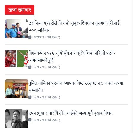
ताजा समाचार
ट्राफिक प्रहरीले तिरायो सुदूरपश्चिमका मुख्यमन्त्रीलाई
५०० जरिबाना
असार १८ गते २०८३
विश्वकप २०२६ स् पोर्चुगल र क्रोएशिया पहिलो पटक
आमनेसामने हुँदै
असार १८ गते २०८३
मुक्ति माविका प्रधानाध्यापक बिष्ट उत्कृष्ट प्र.अ.का रूपमा
सम्मानित
असार १५ गते २०८३
उपप्रमुख रानासँगै तीन भाईको अल्पायुमै दुखद निधन
असार १५ गते २०८३