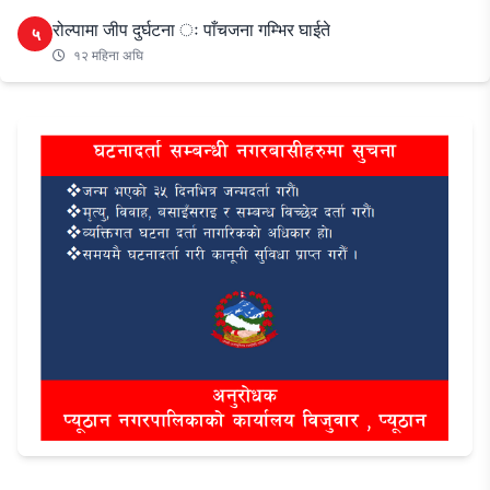
रोल्पामा जीप दुर्घटना ः पाँचजना गम्भिर घाईते
५
१२ महिना अघि