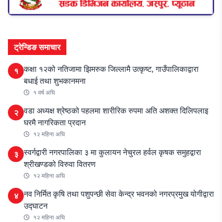
ट्रेन्डिङ समाचार
कक्षा १२को नतिजामा झिमरुक जिल्लामै उत्कृष्ट, गाउँपालिकाद्वारा
१
बधाई तथा शुभकानमना
१ वर्ष अघि
वडा अध्यक्ष श्रेष्ठको पहलमा शारीरिक रुपमा अति अशक्त दिलिपलाइ
२
घरमै नागरिकता प्रदान
१२ महिना अघि
स्वर्गद्वारी नगरपालिका ३ मा कुलायन नेचुरल हर्वल कृषक समुहद्वारा
३
श्रीखण्डको विरुवा वितरण
१२ महिना अघि
नव निर्मित कृषि तथा पशुपन्छी सेवा केन्द्र भवनको नगरप्रमुख योगीद्वारा
४
उद्घाटन
१२ महिना अघि