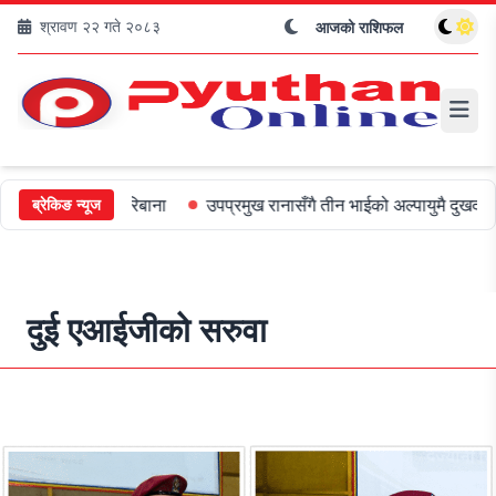
श्रावण २२ गते २०८३
आजको राशिफल
ई ५०० जरिबाना
उपप्रमुख रानासँगै तीन भाईको अल्पायुमै दुखद निधन
ओल
ब्रेकिङ न्यूज
दुई एआईजीको सरुवा