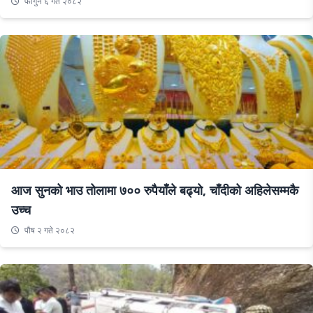
फागुन ६ गते २०८२
आज सुनको भाउ तोलामा ७०० रुपैयाँले बढ्यो, चाँदीको अहिलेसम्मकै
उच्च
पौष २ गते २०८२