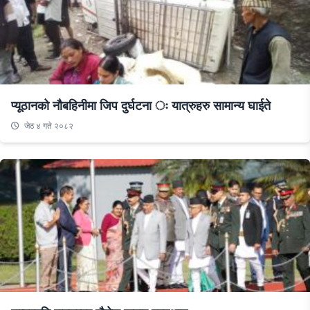
प्यूठानको नौबहिनीमा जिप दुर्घटना ः यात्रुहरु सामान्य घाईते
जेठ ४ गते २०८२