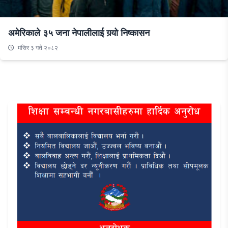
अमेरिकाले ३५ जना नेपालीलाई गर्‍यो निष्कासन
मंसिर ३ गते २०८२