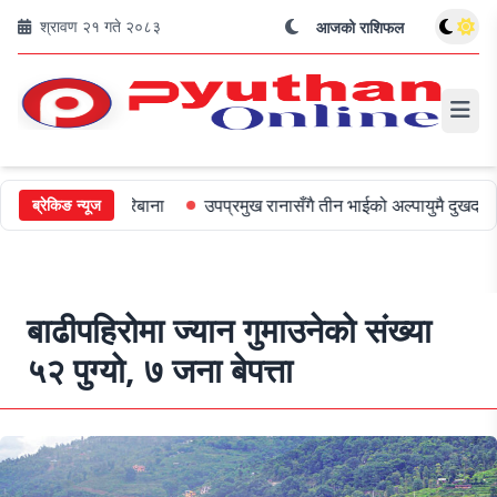
श्रावण २१ गते २०८३
आजको राशिफल
ई ५०० जरिबाना
उपप्रमुख रानासँगै तीन भाईको अल्पायुमै दुखद निधन
ओल
ब्रेकिङ न्यूज
बाढीपहिरोमा ज्यान गुमाउनेको संख्या
५२ पुग्यो, ७ जना बेपत्ता