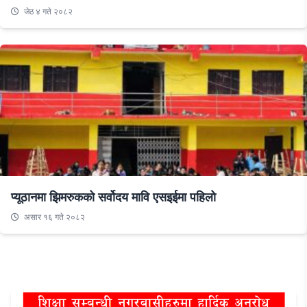
जेठ ४ गते २०८२
प्यूठानमा झिमरुकको सर्वोदय मावि एसइईमा पहिलो
असार १६ गते २०८२