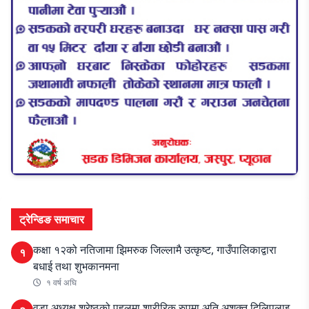
ट्रेन्डिङ समाचार
कक्षा १२को नतिजामा झिमरुक जिल्लामै उत्कृष्ट, गाउँपालिकाद्वारा
१
बधाई तथा शुभकानमना
१ वर्ष अघि
वडा अध्यक्ष श्रेष्ठको पहलमा शारीरिक रुपमा अति अशक्त दिलिपलाइ