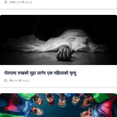
असार ३२ गते २०८२
रोल्पामा रुखको मुढा लागेर एक महिलाको मृत्यु
जेठ २१ गते २०८२