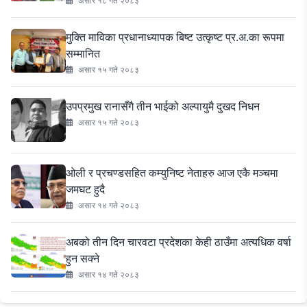
असार १८ गते २०८३
मुक्ति माविका प्रधानाध्यापक बिष्ट उत्कृष्ट प्र.अ.का रूपमा
सम्मानित
असार १५ गते २०८३
उपप्रमुख रानासँगै तीन भाईको अल्पायुमै दुखद निधन
असार १५ गते २०८३
ओली र प्रचण्डसहित कम्युनिष्ट नेताहरु आज एकै मञ्चमा
जमघट हुदै
असार १४ गते २०८३
अबको तीन दिन चारवटा प्रदेशका केही ठाउँमा अत्यधिक वर्षा
हुन सक्ने
असार १४ गते २०८३