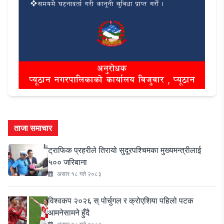
ताजा समाचार
ट्राफिक प्रहरीले तिरायो सुदूरपश्चिमका मुख्यमन्त्रीलाई
५०० जरिबाना
असार १८ गते २०८३
विश्वकप २०२६ स् पोर्चुगल र क्रोएशिया पहिलो पटक
आमनेसामने हुँदै