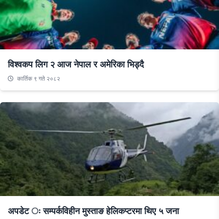
विश्वकप लिग २ आज नेपाल र अमेरिका भिड्दै
कार्तिक ९ गते २०८२
अपडेट ः सम्पर्कविहीन मुस्ताङ हेलिकप्टरमा थिए ५ जना