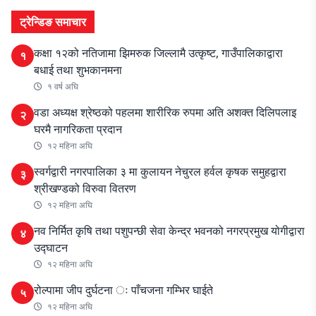
ट्रेन्डिङ समाचार
कक्षा १२को नतिजामा झिमरुक जिल्लामै उत्कृष्ट, गाउँपालिकाद्वारा
१
बधाई तथा शुभकानमना
१ वर्ष अघि
वडा अध्यक्ष श्रेष्ठको पहलमा शारीरिक रुपमा अति अशक्त दिलिपलाइ
२
घरमै नागरिकता प्रदान
१२ महिना अघि
स्वर्गद्वारी नगरपालिका ३ मा कुलायन नेचुरल हर्वल कृषक समुहद्वारा
३
श्रीखण्डको विरुवा वितरण
१२ महिना अघि
नव निर्मित कृषि तथा पशुपन्छी सेवा केन्द्र भवनको नगरप्रमुख योगीद्वारा
४
उद्घाटन
१२ महिना अघि
रोल्पामा जीप दुर्घटना ः पाँचजना गम्भिर घाईते
५
१२ महिना अघि