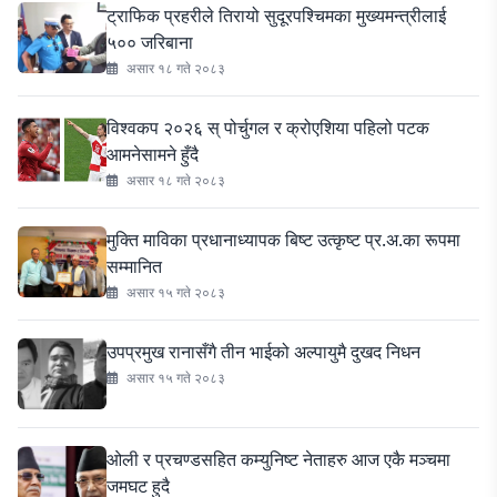
ट्राफिक प्रहरीले तिरायो सुदूरपश्चिमका मुख्यमन्त्रीलाई
५०० जरिबाना
असार १८ गते २०८३
विश्वकप २०२६ स् पोर्चुगल र क्रोएशिया पहिलो पटक
आमनेसामने हुँदै
असार १८ गते २०८३
मुक्ति माविका प्रधानाध्यापक बिष्ट उत्कृष्ट प्र.अ.का रूपमा
सम्मानित
असार १५ गते २०८३
उपप्रमुख रानासँगै तीन भाईको अल्पायुमै दुखद निधन
असार १५ गते २०८३
ओली र प्रचण्डसहित कम्युनिष्ट नेताहरु आज एकै मञ्चमा
जमघट हुदै