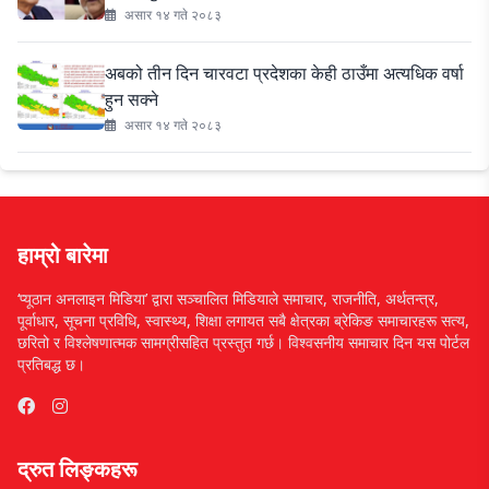
असार १४ गते २०८३
अबको तीन दिन चारवटा प्रदेशका केही ठाउँमा अत्यधिक वर्षा
हुन सक्ने
असार १४ गते २०८३
हाम्रो बारेमा
‘प्यूठान अनलाइन मिडिया’ द्वारा सञ्चालित मिडियाले समाचार, राजनीति, अर्थतन्त्र,
पूर्वाधार, सूचना प्रविधि, स्वास्थ्य, शिक्षा लगायत सबै क्षेत्रका ब्रेकिङ समाचारहरू सत्य,
छरितो र विश्लेषणात्मक सामग्रीसहित प्रस्तुत गर्छ। विश्वसनीय समाचार दिन यस पोर्टल
प्रतिबद्ध छ।
द्रुत लिङ्कहरू