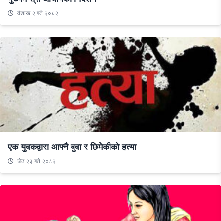
वैशाख २ गते २०८२
एक युवकद्वारा आफ्नै बुवा र छिमेकीको हत्या
जेठ २३ गते २०८२