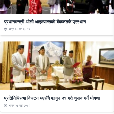
प्रधानमन्त्री ओली थाइल्यान्डको बैंककतर्फ प्रस्थान
चैत्र १८ गते २०८१
प्रतिनिधिसभा विघटन भएसँगै फागुन २१ गते चुनाव गर्ने घोषणा
भाद्र २८ गते २०८२