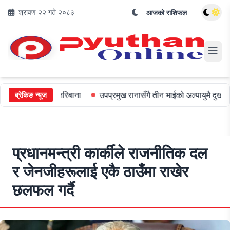
श्रावण २२ गते २०८३
आजको राशिफल
लाई ५०० जरिबाना
उपप्रमुख रानासँगै तीन भाईको अल्पायुमै दुखद निधन
ओ
ब्रेकिङ न्यूज
प्रधानमन्त्री कार्कीले राजनीतिक दल
र जेनजीहरूलाई एकै ठाउँमा राखेर
छलफल गर्दै