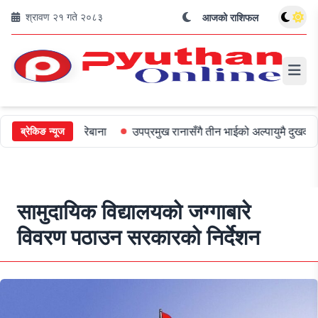
श्रावण २१ गते २०८३
आजको राशिफल
ई ५०० जरिबाना
उपप्रमुख रानासँगै तीन भाईको अल्पायुमै दुखद निधन
ओली
ब्रेकिङ न्यूज
सामुदायिक विद्यालयको जग्गाबारे
विवरण पठाउन सरकारको निर्देशन