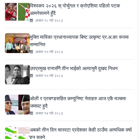
विश्वकप २०२६ स् पोर्चुगल र क्रोएशिया पहिलो पटक
आमनेसामने हुँदै
असार १८ गते २०८३
मुक्ति माविका प्रधानाध्यापक बिष्ट उत्कृष्ट प्र.अ.का रूपमा
सम्मानित
असार १५ गते २०८३
उपप्रमुख रानासँगै तीन भाईको अल्पायुमै दुखद निधन
असार १५ गते २०८३
ओली र प्रचण्डसहित कम्युनिष्ट नेताहरु आज एकै मञ्चमा
जमघट हुदै
असार १४ गते २०८३
अबको तीन दिन चारवटा प्रदेशका केही ठाउँमा अत्यधिक वर्षा
हुन सक्ने