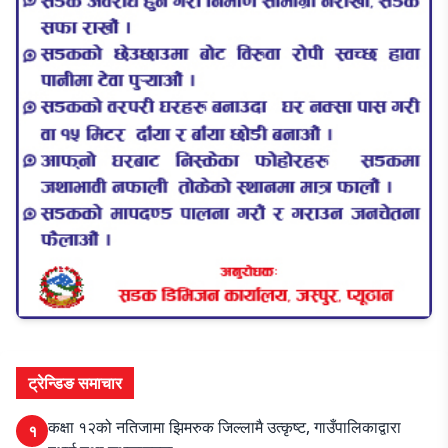
ट्रेन्डिङ समाचार
कक्षा १२को नतिजामा झिमरुक जिल्लामै उत्कृष्ट, गाउँपालिकाद्वारा
१