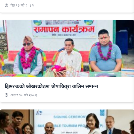
जेठ १३ गते २०८२
झिमरुकको ओखरकोटमा चोयाचित्रा तालिम सम्पन्न
असार १८ गते २०८२