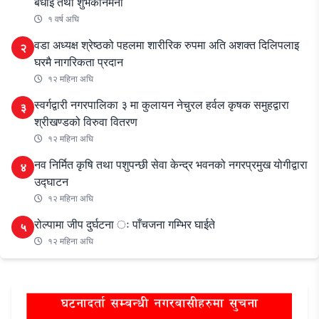
बधाई तथा शुभकानमना
१ वर्ष अघि
वडा अध्यक्ष श्रेष्ठको पहलमा शारीरिक रुपमा अति अशक्त दिलिपलाइ
२
घरमै नागरिकता प्रदान
१२ महिना अघि
स्वर्गद्वारी नगरपालिका ३ मा कुलायन नेचुरल हर्वल कृषक समुहद्वारा
३
श्रीखण्डको विरुवा वितरण
१२ महिना अघि
नव निर्मित कृषि तथा पशुपन्छी सेवा केन्द्र भवनको नगरप्रमुख योगीद्वारा
४
उद्घाटन
१२ महिना अघि
रोल्पामा जीप दुर्घटना ः पाँचजना गम्भिर घाईते
५
१२ महिना अघि