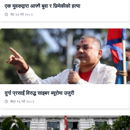
एक युवकद्वारा आफ्नै बुवा र छिमेकीको हत्या
जेठ २३ गते २०८२
दुर्गा प्रसाईं विरुद्ध साइबर ब्यूरोमा उजुरी
चैत्र १६ गते २०८१