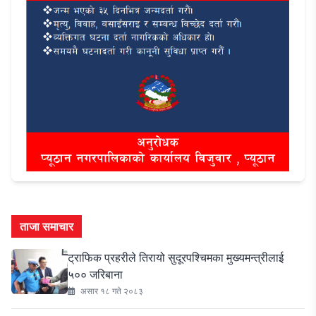
ताजा समाचार
ट्राफिक प्रहरीले तिरायो सुदूरपश्चिमका मुख्यमन्त्रीलाई
५०० जरिबाना
असार १८ गते २०८३