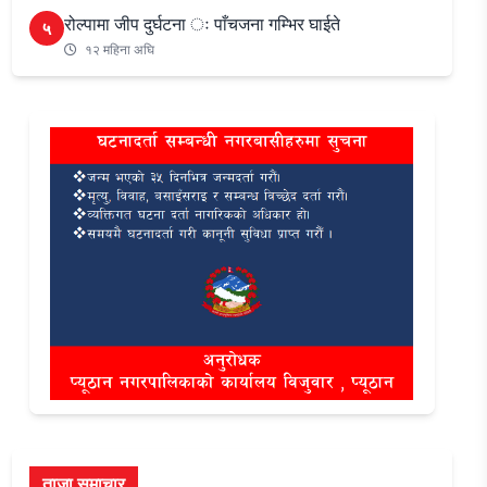
रोल्पामा जीप दुर्घटना ः पाँचजना गम्भिर घाईते
५
१२ महिना अघि
ताजा समाचार