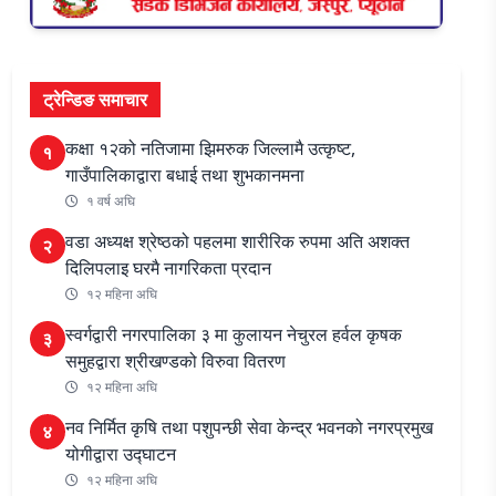
ट्रेन्डिङ समाचार
कक्षा १२को नतिजामा झिमरुक जिल्लामै उत्कृष्ट,
१
गाउँपालिकाद्वारा बधाई तथा शुभकानमना
१ वर्ष अघि
वडा अध्यक्ष श्रेष्ठको पहलमा शारीरिक रुपमा अति अशक्त
२
दिलिपलाइ घरमै नागरिकता प्रदान
१२ महिना अघि
स्वर्गद्वारी नगरपालिका ३ मा कुलायन नेचुरल हर्वल कृषक
३
समुहद्वारा श्रीखण्डको विरुवा वितरण
१२ महिना अघि
नव निर्मित कृषि तथा पशुपन्छी सेवा केन्द्र भवनको नगरप्रमुख
४
योगीद्वारा उद्घाटन
१२ महिना अघि