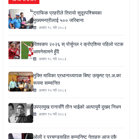
ट्राफिक प्रहरीले तिरायो सुदूरपश्चिमका
मुख्यमन्त्रीलाई ५०० जरिबाना
असार १८ गते २०८३
विश्वकप २०२६ स् पोर्चुगल र क्रोएशिया पहिलो पटक
आमनेसामने हुँदै
असार १८ गते २०८३
मुक्ति माविका प्रधानाध्यापक बिष्ट उत्कृष्ट प्र.अ.का
रूपमा सम्मानित
असार १५ गते २०८३
उपप्रमुख रानासँगै तीन भाईको अल्पायुमै दुखद निधन
असार १५ गते २०८३
ओली र प्रचण्डसहित कम्युनिष्ट नेताहरु आज एकै