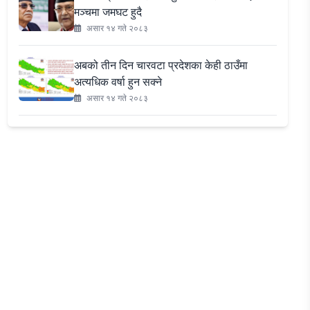
मञ्चमा जमघट हुदै
असार १४ गते २०८३
अबको तीन दिन चारवटा प्रदेशका केही ठाउँमा
अत्यधिक वर्षा हुन सक्ने
असार १४ गते २०८३