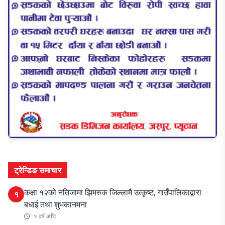
ट्रेन्डिङ समाचार
कक्षा १२को नतिजामा झिमरुक जिल्लामै उत्कृष्ट, गाउँपालिकाद्वारा
१
बधाई तथा शुभकानमना
१ वर्ष अघि