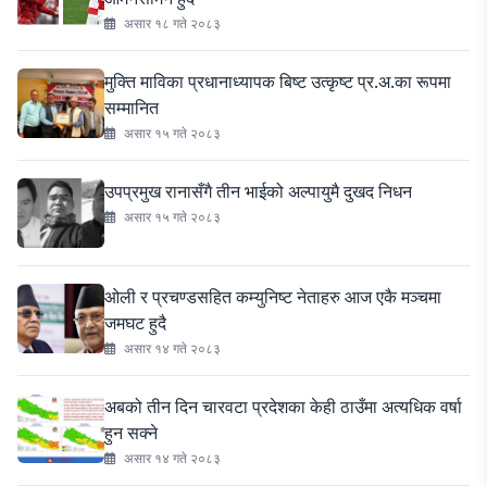
असार १८ गते २०८३
मुक्ति माविका प्रधानाध्यापक बिष्ट उत्कृष्ट प्र.अ.का रूपमा
सम्मानित
असार १५ गते २०८३
उपप्रमुख रानासँगै तीन भाईको अल्पायुमै दुखद निधन
असार १५ गते २०८३
ओली र प्रचण्डसहित कम्युनिष्ट नेताहरु आज एकै मञ्चमा
जमघट हुदै
असार १४ गते २०८३
अबको तीन दिन चारवटा प्रदेशका केही ठाउँमा अत्यधिक वर्षा
हुन सक्ने
असार १४ गते २०८३