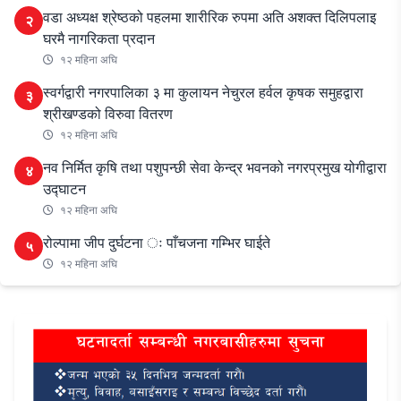
वडा अध्यक्ष श्रेष्ठको पहलमा शारीरिक रुपमा अति अशक्त दिलिपलाइ
२
घरमै नागरिकता प्रदान
१२ महिना अघि
स्वर्गद्वारी नगरपालिका ३ मा कुलायन नेचुरल हर्वल कृषक समुहद्वारा
३
श्रीखण्डको विरुवा वितरण
१२ महिना अघि
नव निर्मित कृषि तथा पशुपन्छी सेवा केन्द्र भवनको नगरप्रमुख योगीद्वारा
४
उद्घाटन
१२ महिना अघि
रोल्पामा जीप दुर्घटना ः पाँचजना गम्भिर घाईते
५
१२ महिना अघि