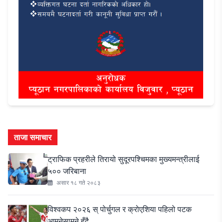
ताजा समाचार
ट्राफिक प्रहरीले तिरायो सुदूरपश्चिमका मुख्यमन्त्रीलाई
५०० जरिबाना
असार १८ गते २०८३
विश्वकप २०२६ स् पोर्चुगल र क्रोएशिया पहिलो पटक
आमनेसामने हुँदै