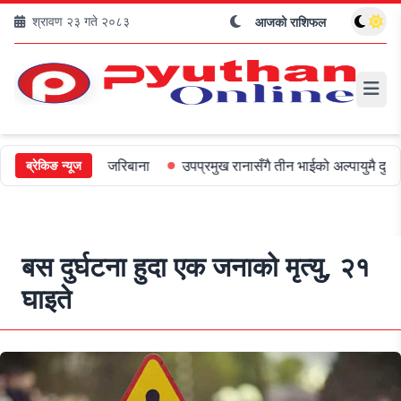
श्रावण २३ गते २०८३
आजको राशिफल
रीलाई ५०० जरिबाना
उपप्रमुख रानासँगै तीन भाईको अल्पायुमै दुखद निधन
ब्रेकिङ न्यूज
बस दुर्घटना हुदा एक जनाको मृत्यु, २१
घाइते