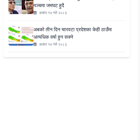
मञ्चमा जमघट हुदै
असार १४ गते २०८३
अबको तीन दिन चारवटा प्रदेशका केही ठाउँमा
अत्यधिक वर्षा हुन सक्ने
असार १४ गते २०८३