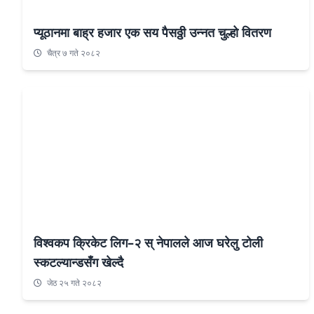
प्यूठानमा बाह्र हजार एक सय पैसठ्ठी उन्नत चुल्हो वितरण
चैत्र ७ गते २०८२
विश्वकप क्रिकेट लिग–२ स् नेपालले आज घरेलु टोली
स्कटल्यान्डसँग खेल्दै
जेठ २५ गते २०८२