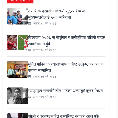
ट्राफिक प्रहरीले तिरायो सुदूरपश्चिमका
मुख्यमन्त्रीलाई ५०० जरिबाना
असार १८ गते २०८३
विश्वकप २०२६ स् पोर्चुगल र क्रोएशिया पहिलो पटक
आमनेसामने हुँदै
असार १८ गते २०८३
मुक्ति माविका प्रधानाध्यापक बिष्ट उत्कृष्ट प्र.अ.का
रूपमा सम्मानित
असार १५ गते २०८३
उपप्रमुख रानासँगै तीन भाईको अल्पायुमै दुखद निधन
असार १५ गते २०८३
ओली र प्रचण्डसहित कम्युनिष्ट नेताहरु आज एकै