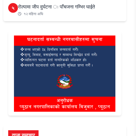
रोल्पामा जीप दुर्घटना ः पाँचजना गम्भिर घाईते
५
१२ महिना अघि
ताजा समाचार