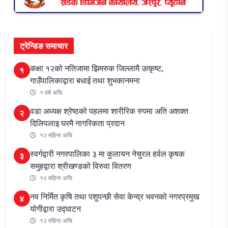
ट्रेन्डिङ समाचार
कक्षा १२को नतिजामा झिमरुक जिल्लामै उत्कृष्ट,
१
गाउँपालिकाद्वारा बधाई तथा शुभकानमना
१ वर्ष अघि
वडा अध्यक्ष श्रेष्ठको पहलमा शारीरिक रुपमा अति अशक्त
२
दिलिपलाइ घरमै नागरिकता प्रदान
१२ महिना अघि
स्वर्गद्वारी नगरपालिका ३ मा कुलायन नेचुरल हर्वल कृषक
३
समुहद्वारा श्रीखण्डको विरुवा वितरण
१२ महिना अघि
नव निर्मित कृषि तथा पशुपन्छी सेवा केन्द्र भवनको नगरप्रमुख
४
योगीद्वारा उद्घाटन
१२ महिना अघि