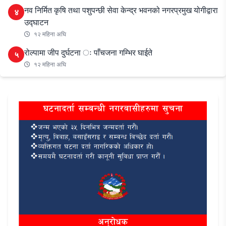
नव निर्मित कृषि तथा पशुपन्छी सेवा केन्द्र भवनको नगरप्रमुख योगीद्वारा
४
उद्घाटन
१२ महिना अघि
रोल्पामा जीप दुर्घटना ः पाँचजना गम्भिर घाईते
५
१२ महिना अघि