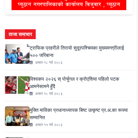
ताजा समाचार
ट्राफिक प्रहरीले तिरायो सुदूरपश्चिमका मुख्यमन्त्रीलाई
५०० जरिबाना
असार १८ गते २०८३
विश्वकप २०२६ स् पोर्चुगल र क्रोएशिया पहिलो पटक
आमनेसामने हुँदै
असार १८ गते २०८३
मुक्ति माविका प्रधानाध्यापक बिष्ट उत्कृष्ट प्र.अ.का रूपमा
सम्मानित
असार १५ गते २०८३