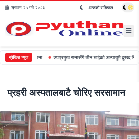
श्रावण २५ गते २०८३
आजको राशिफल
०० जरिबाना
उपप्रमुख रानासँगै तीन भाईको अल्पायुमै दुखद निधन
ओली र 
ब्रेकिङ न्यूज
प्रहरी अस्पतालबाटै चोरिए सरसामान