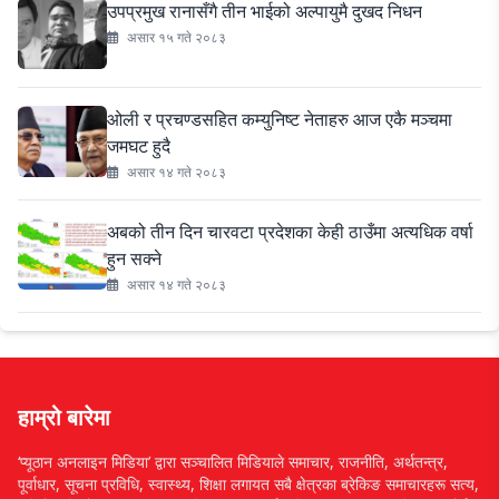
उपप्रमुख रानासँगै तीन भाईको अल्पायुमै दुखद निधन
असार १५ गते २०८३
ओली र प्रचण्डसहित कम्युनिष्ट नेताहरु आज एकै मञ्चमा
जमघट हुदै
असार १४ गते २०८३
अबको तीन दिन चारवटा प्रदेशका केही ठाउँमा अत्यधिक वर्षा
हुन सक्ने
असार १४ गते २०८३
हाम्रो बारेमा
‘प्यूठान अनलाइन मिडिया’ द्वारा सञ्चालित मिडियाले समाचार, राजनीति, अर्थतन्त्र,
पूर्वाधार, सूचना प्रविधि, स्वास्थ्य, शिक्षा लगायत सबै क्षेत्रका ब्रेकिङ समाचारहरू सत्य,