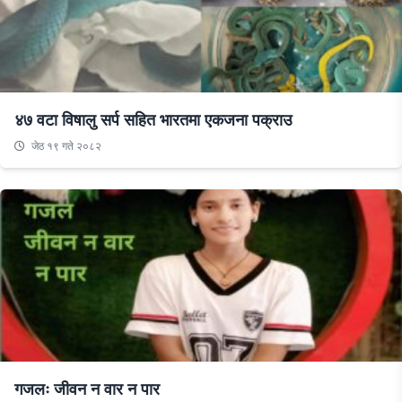
४७ वटा विषालु सर्प सहित भारतमा एकजना पक्राउ
जेठ १९ गते २०८२
गजलः जीवन न वार न पार