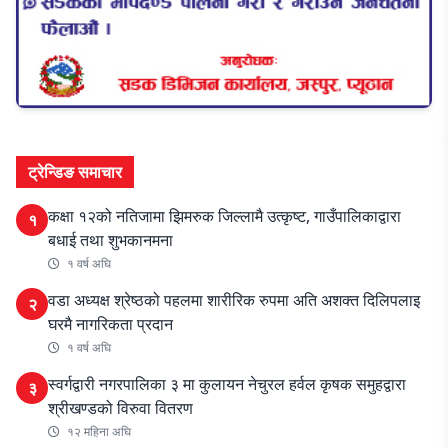
ट्रेन्डिङ समाचार
कक्षा १२को नतिजामा झिमरुक जिल्लामै उत्कृष्ट, गाउँपालिकाद्वारा
१
बधाई तथा शुभकानमना
१ वर्ष अघि
वडा अध्यक्ष श्रेष्ठको पहलमा शारीरिक रुपमा अति अशक्त दिलिपलाइ
२
घरमै नागरिकता प्रदान
१ वर्ष अघि
स्वर्गद्वारी नगरपालिका ३ मा कुलायन नेचुरल हर्वल कृषक समुहद्वारा
३
श्रीखण्डको विरुवा वितरण
१२ महिना अघि