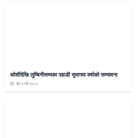
कोशीदेखि लुम्बिनीसम्मका पहाडी भूभागमा वर्षाको सम्भावना
जेठ ३ गते २०८२