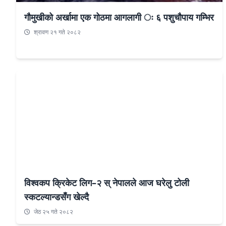
गौमुखीको अर्खामा एक गोठमा आगलागी ः ६ पशुचौपाय गम्भिर
श्रावण २१ गते २०८२
विश्वकप क्रिकेट लिग–२ स् नेपालले आज घरेलु टोली
स्कटल्यान्डसँग खेल्दै
जेठ २५ गते २०८२