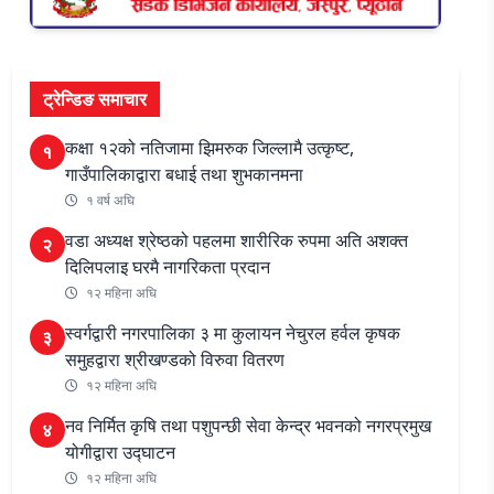
ट्रेन्डिङ समाचार
कक्षा १२को नतिजामा झिमरुक जिल्लामै उत्कृष्ट,
१
गाउँपालिकाद्वारा बधाई तथा शुभकानमना
१ वर्ष अघि
वडा अध्यक्ष श्रेष्ठको पहलमा शारीरिक रुपमा अति अशक्त
२
दिलिपलाइ घरमै नागरिकता प्रदान
१२ महिना अघि
स्वर्गद्वारी नगरपालिका ३ मा कुलायन नेचुरल हर्वल कृषक
३
समुहद्वारा श्रीखण्डको विरुवा वितरण
१२ महिना अघि
नव निर्मित कृषि तथा पशुपन्छी सेवा केन्द्र भवनको नगरप्रमुख
४
योगीद्वारा उद्घाटन
१२ महिना अघि