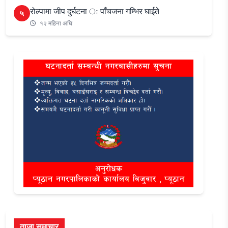
रोल्पामा जीप दुर्घटना ः पाँचजना गम्भिर घाईते
५
१२ महिना अघि
ताजा समाचार