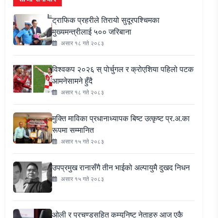
ट्राफिक प्रहरीले तिरायो सुदूरपश्चिमका
मुख्यमन्त्रीलाई ५०० जरिबाना
असार १८ गते २०८३
विश्वकप २०२६ स् पोर्चुगल र क्रोएशिया पहिलो पटक
आमनेसामने हुँदै
असार १८ गते २०८३
मुक्ति माविका प्रधानाध्यापक बिष्ट उत्कृष्ट प्र.अ.का
रूपमा सम्मानित
असार १५ गते २०८३
उपप्रमुख रानासँगै तीन भाईको अल्पायुमै दुखद निधन
असार १५ गते २०८३
ओली र प्रचण्डसहित कम्युनिष्ट नेताहरु आज एकै