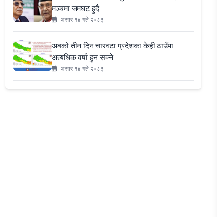
मञ्चमा जमघट हुदै
असार १४ गते २०८३
अबको तीन दिन चारवटा प्रदेशका केही ठाउँमा
अत्यधिक वर्षा हुन सक्ने
असार १४ गते २०८३