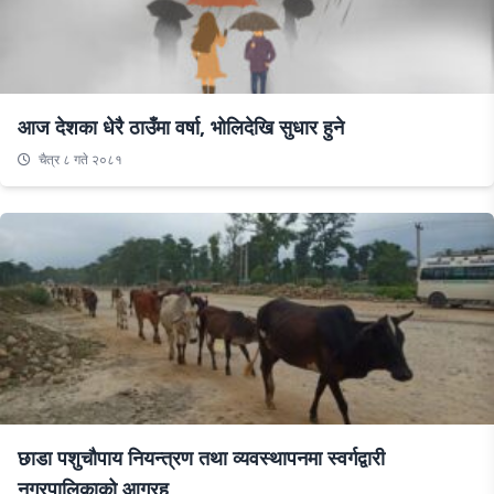
आज देशका धेरै ठाउँमा वर्षा, भोलिदेखि सुधार हुने
चैत्र ८ गते २०८१
छाडा पशुचौपाय नियन्त्रण तथा व्यवस्थापनमा स्वर्गद्वारी
नगरपालिकाको आग्रह