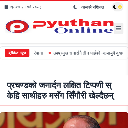
श्रावण २१ गते २०८३
आजको राशिफल
ई ५०० जरिबाना
उपप्रमुख रानासँगै तीन भाईको अल्पायुमै दुखद निधन
ओल
ब्रेकिङ न्यूज
प्रचण्डको जनार्दन लक्षित टिप्पणी स्
केहि साथीहरु मसँग सिँगौरी खेल्दैछन्