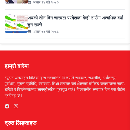
असार १४ गते २०८३
अबको तीन दिन चारवटा प्रदेशका केही ठाउँमा अत्यधिक वर्षा
हुन सक्ने
असार १४ गते २०८३
हाम्रो बारेमा
‘प्यूठान अनलाइन मिडिया’ द्वारा सञ्चालित मिडियाले समाचार, राजनीति, अर्थतन्त्र,
पूर्वाधार, सूचना प्रविधि, स्वास्थ्य, शिक्षा लगायत सबै क्षेत्रका ब्रेकिङ समाचारहरू सत्य,
छरितो र विश्लेषणात्मक सामग्रीसहित प्रस्तुत गर्छ। विश्वसनीय समाचार दिन यस पोर्टल
प्रतिबद्ध छ।
द्रुत लिङ्कहरू