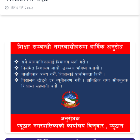
जेठ ६ गते २०८२