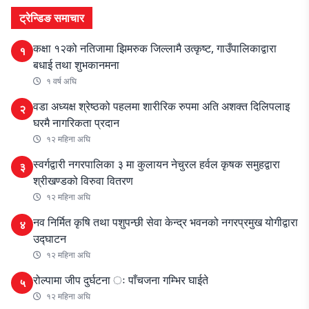
ट्रेन्डिङ समाचार
कक्षा १२को नतिजामा झिमरुक जिल्लामै उत्कृष्ट, गाउँपालिकाद्वारा
१
बधाई तथा शुभकानमना
१ वर्ष अघि
वडा अध्यक्ष श्रेष्ठको पहलमा शारीरिक रुपमा अति अशक्त दिलिपलाइ
२
घरमै नागरिकता प्रदान
१२ महिना अघि
स्वर्गद्वारी नगरपालिका ३ मा कुलायन नेचुरल हर्वल कृषक समुहद्वारा
३
श्रीखण्डको विरुवा वितरण
१२ महिना अघि
नव निर्मित कृषि तथा पशुपन्छी सेवा केन्द्र भवनको नगरप्रमुख योगीद्वारा
४
उद्घाटन
१२ महिना अघि
रोल्पामा जीप दुर्घटना ः पाँचजना गम्भिर घाईते
५
१२ महिना अघि