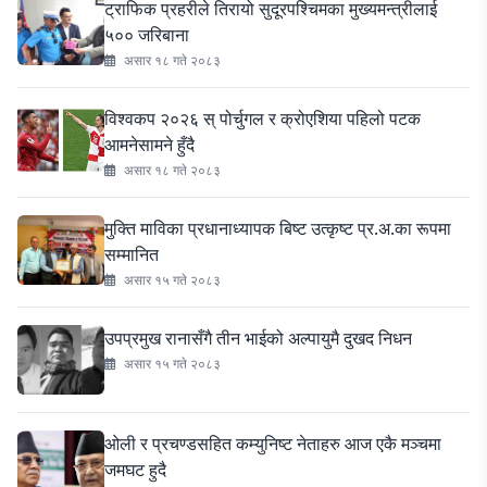
ट्राफिक प्रहरीले तिरायो सुदूरपश्चिमका मुख्यमन्त्रीलाई
५०० जरिबाना
असार १८ गते २०८३
विश्वकप २०२६ स् पोर्चुगल र क्रोएशिया पहिलो पटक
आमनेसामने हुँदै
असार १८ गते २०८३
मुक्ति माविका प्रधानाध्यापक बिष्ट उत्कृष्ट प्र.अ.का रूपमा
सम्मानित
असार १५ गते २०८३
उपप्रमुख रानासँगै तीन भाईको अल्पायुमै दुखद निधन
असार १५ गते २०८३
ओली र प्रचण्डसहित कम्युनिष्ट नेताहरु आज एकै मञ्चमा
जमघट हुदै