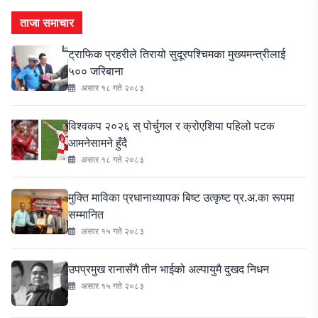
ताजा समाचार
ट्राफिक प्रहरीले तिरायो सुदूरपश्चिमका मुख्यमन्त्रीलाई
५०० जरिबाना
असार १८ गते २०८३
विश्वकप २०२६ स् पोर्चुगल र क्रोएशिया पहिलो पटक
आमनेसामने हुँदै
असार १८ गते २०८३
मुक्ति माविका प्रधानाध्यापक बिष्ट उत्कृष्ट प्र.अ.का रूपमा
सम्मानित
असार १५ गते २०८३
उपप्रमुख रानासँगै तीन भाईको अल्पायुमै दुखद निधन
असार १५ गते २०८३