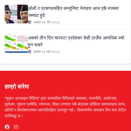
ओली र प्रचण्डसहित कम्युनिष्ट नेताहरु आज एकै मञ्चमा
जमघट हुदै
असार १४ गते २०८३
अबको तीन दिन चारवटा प्रदेशका केही ठाउँमा अत्यधिक वर्षा
हुन सक्ने
असार १४ गते २०८३
हाम्रो बारेमा
‘प्यूठान अनलाइन मिडिया’ द्वारा सञ्चालित मिडियाले समाचार, राजनीति, अर्थतन्त्र,
पूर्वाधार, सूचना प्रविधि, स्वास्थ्य, शिक्षा लगायत सबै क्षेत्रका ब्रेकिङ समाचारहरू सत्य,
छरितो र विश्लेषणात्मक सामग्रीसहित प्रस्तुत गर्छ। विश्वसनीय समाचार दिन यस पोर्टल
प्रतिबद्ध छ।