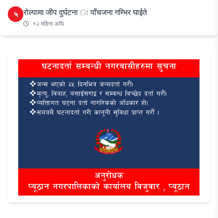
रोल्पामा जीप दुर्घटना ः पाँचजना गम्भिर घाईते
५
१२ महिना अघि