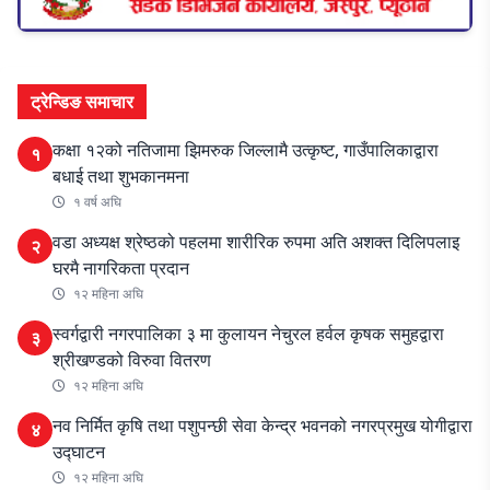
ट्रेन्डिङ समाचार
कक्षा १२को नतिजामा झिमरुक जिल्लामै उत्कृष्ट, गाउँपालिकाद्वारा
१
बधाई तथा शुभकानमना
१ वर्ष अघि
वडा अध्यक्ष श्रेष्ठको पहलमा शारीरिक रुपमा अति अशक्त दिलिपलाइ
२
घरमै नागरिकता प्रदान
१२ महिना अघि
स्वर्गद्वारी नगरपालिका ३ मा कुलायन नेचुरल हर्वल कृषक समुहद्वारा
३
श्रीखण्डको विरुवा वितरण
१२ महिना अघि
नव निर्मित कृषि तथा पशुपन्छी सेवा केन्द्र भवनको नगरप्रमुख योगीद्वारा
४
उद्घाटन
१२ महिना अघि