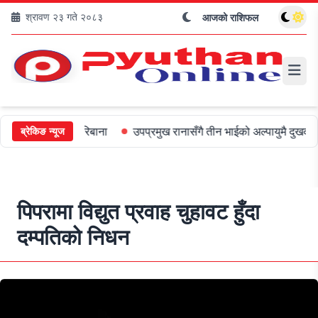
श्रावण २३ गते २०८३
आजको राशिफल
ाई ५०० जरिबाना
उपप्रमुख रानासँगै तीन भाईको अल्पायुमै दुखद निधन
ओल
ब्रेकिङ न्यूज
पिपरामा विद्युत प्रवाह चुहावट हुँदा
दम्पतिको निधन