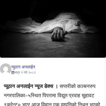
प्युठान अनलाईन
भाद्र १ गते २०८२
प्यूठान अनलाईन न्यूज डेक्स ।
सप्तरीको कञ्चनरुप
नगरपालिका–५स्थित पिपरामा विद्युत प्रवाह चुहावट
९करेन्ट० भएर आज विहान एक दम्पतिको निधन भएको