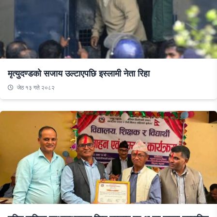
मृत्युदण्डको सजाय उल्टाएपछि इस्लामी नेता रिहा
जेठ १३ गते २०८२