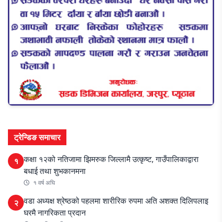
ट्रेन्डिङ समाचार
कक्षा १२को नतिजामा झिमरुक जिल्लामै उत्कृष्ट, गाउँपालिकाद्वारा
१
बधाई तथा शुभकानमना
१ वर्ष अघि
वडा अध्यक्ष श्रेष्ठको पहलमा शारीरिक रुपमा अति अशक्त दिलिपलाइ
२
घरमै नागरिकता प्रदान