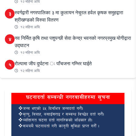
१२ महिना अघि
स्वर्गद्वारी नगरपालिका ३ मा कुलायन नेचुरल हर्वल कृषक समुहद्वारा
३
श्रीखण्डको विरुवा वितरण
१२ महिना अघि
नव निर्मित कृषि तथा पशुपन्छी सेवा केन्द्र भवनको नगरप्रमुख योगीद्वारा
४
उद्घाटन
१२ महिना अघि
रोल्पामा जीप दुर्घटना ः पाँचजना गम्भिर घाईते
५
१२ महिना अघि