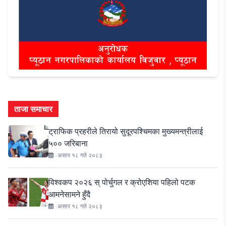
ताजा समाचार
ट्राफिक प्रहरीले तिरायो सुदूरपश्चिमका मुख्यमन्त्रीलाई
५०० जरिबाना
असार १८ गते २०८३
विश्वकप २०२६ स् पोर्चुगल र क्रोएशिया पहिलो पटक
आमनेसामने हुँदै
असार १८ गते २०८३