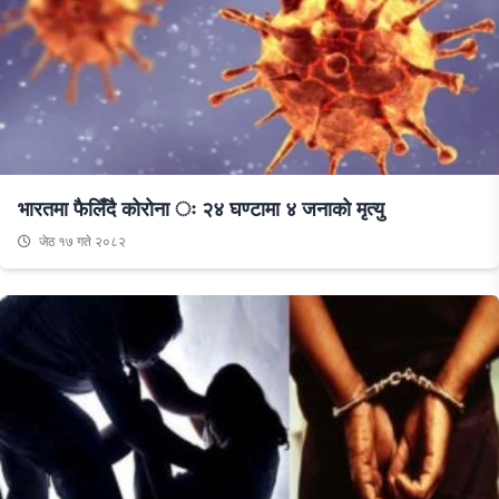
भारतमा फैलिँदै कोरोना ः २४ घण्टामा ४ जनाको मृत्यु
जेठ १७ गते २०८२