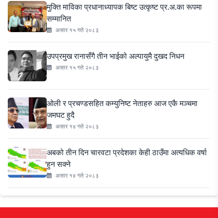
मुक्ति माविका प्रधानाध्यापक बिष्ट उत्कृष्ट प्र.अ.का रूपमा
सम्मानित
असार १५ गते २०८३
उपप्रमुख रानासँगै तीन भाईको अल्पायुमै दुखद निधन
असार १५ गते २०८३
ओली र प्रचण्डसहित कम्युनिष्ट नेताहरु आज एकै मञ्चमा
जमघट हुदै
असार १४ गते २०८३
अबको तीन दिन चारवटा प्रदेशका केही ठाउँमा अत्यधिक वर्षा
हुन सक्ने
असार १४ गते २०८३