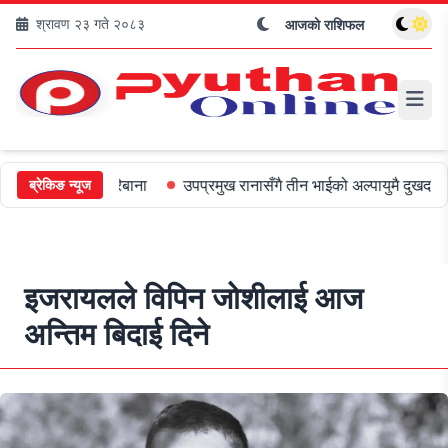
श्रावण २३ गते २०८३
आजको राशिफल
ाई ५०० जरिबाना
उपप्रमुख रानासँगै तीन भाईको अल्पायुमै दुखद निधन
ओल
ब्रेकिङ न्यूज
इजरायलले विपिन जोशीलाई आज
अन्तिम बिदाई दिने