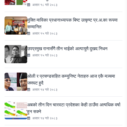
असार १८ गते २०८३
मुक्ति माविका प्रधानाध्यापक बिष्ट उत्कृष्ट प्र.अ.का रूपमा
सम्मानित
असार १५ गते २०८३
उपप्रमुख रानासँगै तीन भाईको अल्पायुमै दुखद निधन
असार १५ गते २०८३
ओली र प्रचण्डसहित कम्युनिष्ट नेताहरु आज एकै मञ्चमा
जमघट हुदै
असार १४ गते २०८३
अबको तीन दिन चारवटा प्रदेशका केही ठाउँमा अत्यधिक वर्षा
हुन सक्ने
असार १४ गते २०८३