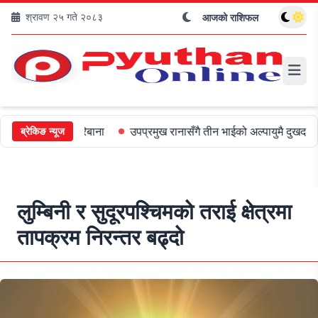
श्रावण २५ गते २०८३
आजको राशिफल
ई ५०० जरिबाना
उपप्रमुख रानासँगै तीन भाईको अल्पायुमै दुखद निधन
ओली
ब्रेकिङ न्यूज
लुम्बिनी र सुदूरपश्चिमको तराई क्षेत्रमा
तापक्रम निरन्तर बढ्दो