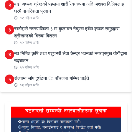
वडा अध्यक्ष श्रेष्ठको पहलमा शारीरिक रुपमा अति अशक्त दिलिपलाइ
२
घरमै नागरिकता प्रदान
१२ महिना अघि
स्वर्गद्वारी नगरपालिका ३ मा कुलायन नेचुरल हर्वल कृषक समुहद्वारा
३
श्रीखण्डको विरुवा वितरण
१२ महिना अघि
नव निर्मित कृषि तथा पशुपन्छी सेवा केन्द्र भवनको नगरप्रमुख योगीद्वारा
४
उद्घाटन
१२ महिना अघि
रोल्पामा जीप दुर्घटना ः पाँचजना गम्भिर घाईते
५
१२ महिना अघि