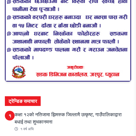
ट्रेन्डिङ समाचार
कक्षा १२को नतिजामा झिमरुक जिल्लामै उत्कृष्ट, गाउँपालिकाद्वारा
१
बधाई तथा शुभकानमना
१ वर्ष अघि