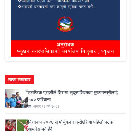
ताजा समाचार
ट्राफिक प्रहरीले तिरायो सुदूरपश्चिमका मुख्यमन्त्रीलाई
५०० जरिबाना
असार १८ गते २०८३
विश्वकप २०२६ स् पोर्चुगल र क्रोएशिया पहिलो पटक
आमनेसामने हुँदै